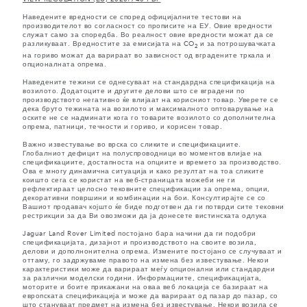
Наведените вредности се според официјалните тестови на
производителот во согласност со прописите на ЕУ. Овие вредности
служат само за споредба. Во реалност овие вредности можат да се
разликуваат. Вредностите за емисијата на CO
и за потрошувачката
2
на гориво можат да варираат во зависност од вградените тркала и
опционалната опрема.
Наведените тежини се однесуваат на стандардна спецификација на
возилото. Додатоците и другите делови што се вградени по
производството негативно ќе влијаат на корисниот товар. Уверете се
дека бруто тежината на возилото и максималното оптоварување на
оските не се надминати кога го товарите возилото со дополнителна
опрема, патници, течности и гориво, и корисен товар.
Важно известување во врска со сликите и спецификациите.
Глобалниот дефицит на полуспроводници во моментов влијае на
спецификациите, достапноста на опциите и времето за производство.
Ова е многу динамична ситуација и како резултат на тоа сликите
коишто сега се користат на веб-страницата можеби не ги
рефлектираат целосно тековните спецификации за опрема, опции,
декоративни површини и комбинации на бои. Консултирајте се со
Вашиот продавач којшто ќе биде подготвен да ги потврди сите тековни
рестрикции за да Ви овозможи да ја донесете вистинската одлука
Jaguar Land Rover Limited постојано бара начини да ги подобри
спецификацијата, дизајнот и производството на своите возила,
делови и дополнонителна опрема. Измените постојано се случуваат и
оттаму, го задржуваме правото на измена без известување. Некои
карактеристики може да варираат меѓу опционални или стандардни
за различни моделски години. Информациите, спецификацијата,
моторите и боите прикажани на оваа веб локација се базираат на
европската спецификација и може да варираат од пазар до пазар, со
што стануваат предмет на измена без известување. Некои возила се