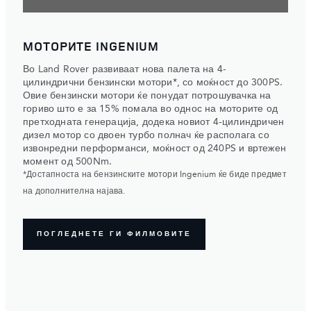
МОТОРИТЕ INGENIUM
Во Land Rover развиваат нова палета на 4-
цилиндрични бензински мотори*, со моќност до 300PS.
Овие бензински мотори ќе понудат потрошувачка на
гориво што е за 15% помала во однос на моторите од
претходната генерација, додека новиот 4-цилиндричен
дизел мотор со двоен турбо полнач ќе располага со
извонредни перформанси, моќност од 240PS и вртежен
момент од 500Nm.
*Достапноста на бензинските мотори Ingenium ќе биде предмет
на дополнителна најава.
ПОГЛЕДНЕТЕ ГИ ФИЛМОВИТЕ