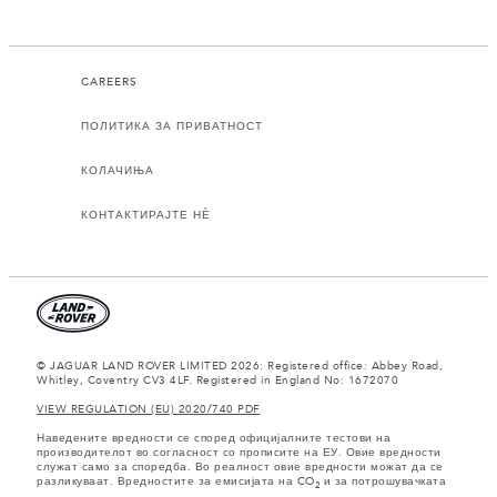
CAREERS
ПОЛИТИКА ЗА ПРИВАТНОСТ
КОЛАЧИЊА
КОНТАКТИРАЈТЕ НЀ
© JAGUAR LAND ROVER LIMITED 2026: Registered office: Abbey Road,
Whitley, Coventry CV3 4LF. Registered in England No: 1672070
VIEW REGULATION (EU) 2020/740 PDF
Наведените вредности се според официјалните тестови на
производителот во согласност со прописите на ЕУ. Овие вредности
служат само за споредба. Во реалност овие вредности можат да се
разликуваат. Вредностите за емисијата на CO
и за потрошувачката
2