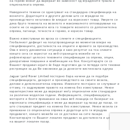
на гориво можат да варираат во зависност од вградените тркала и
опционалната опрема.
Наведените тежини се однесуваат на стандардна спецификација на
возилото. Додатоците и другите делови што се вградени по
производството негативно ќе влијаат на корисниот товар. Уверете се
дека бруто тежината на возилото и максималното оптоварување на
оските не се надминати кога го товарите возилото со дополнителна
опрема, патници, течности и гориво, и корисен товар.
Важно известување во врска со сликите и спецификациите.
Глобалниот дефицит на полуспроводници во моментов влијае на
спецификациите, достапноста на опциите и времето за производство.
Ова е многу динамична ситуација и како резултат на тоа сликите
коишто сега се користат на веб-страницата можеби не ги
рефлектираат целосно тековните спецификации за опрема, опции,
декоративни површини и комбинации на бои. Консултирајте се со
Вашиот продавач којшто ќе биде подготвен да ги потврди сите тековни
рестрикции за да Ви овозможи да ја донесете вистинската одлука
Jaguar Land Rover Limited постојано бара начини да ги подобри
спецификацијата, дизајнот и производството на своите возила,
делови и дополнонителна опрема. Измените постојано се случуваат и
оттаму, го задржуваме правото на измена без известување. Некои
карактеристики може да варираат меѓу опционални или стандардни
за различни моделски години. Информациите, спецификацијата,
моторите и боите прикажани на оваа веб локација се базираат на
европската спецификација и може да варираат од пазар до пазар, со
што стануваат предмет на измена без известување. Некои возила се
прикажани со опционална опрема и додатоци што ги вградува
продавачот, коишто можеби не се достапни на сите пазари.
Контактирајте го Вашиот локален продавач за достапноста и цените
на вашиот локален пазар.