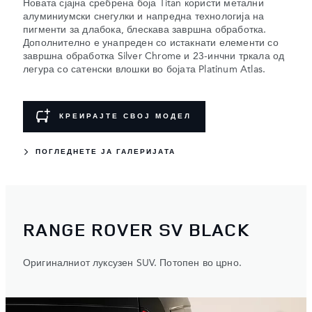
Новата сјајна сребрена боја Titan користи метални
алуминиумски снегулки и напредна технологија на
пигменти за длабока, блескава завршна обработка.
Дополнително е унапреден со истакнати елементи со
завршна обработка Silver Chrome и 23-инчни тркала од
легура со сатенски влошки во бојата Platinum Atlas.
КРЕИРАЈТЕ СВОЈ МОДЕЛ
ПОГЛЕДНЕТЕ ЈА ГАЛЕРИЈАТА
RANGE ROVER SV BLACK
Оригиналниот луксузен SUV. Потопен во црно.