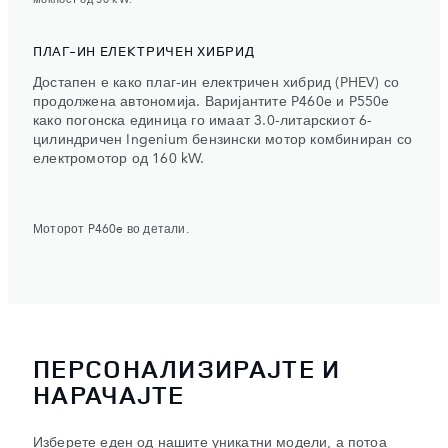
моќност од 50 kW.
ПЛАГ-ИН ЕЛЕКТРИЧЕН ХИБРИД
Достапен е како плаг-ин електричен хибрид (PHEV) со
продолжена автономија. Варијантите P460e и P550e
како погонска единица го имаат 3.0-литарскиот 6-
цилиндричен Ingenium бензински мотор комбиниран со
електромотор од 160 kW.
Моторот P460e во детали.
ПЕРСОНАЛИЗИРАЈТЕ И
НАРАЧАЈТЕ
Изберете еден од нашите уникатни модели, а потоа