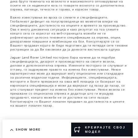
дека бруто тежината на возилото и максималното оптоварување на
оските не се надминати кога го товарите возилото со дополнителна
опрема, патници, течности и гориво, и корисен товар.
Важно известување во врска со сликите и спецификациите.
Глобалниот дефицит на полуспроводници во моментов влијае на
спецификациите, достапноста на опциите и времето за производство.
Ова е многу динамична ситуација и како резултат на тоа сликите
коишто сега се користат на веб-страницата можеби не ги
рефлектираат целосно тековните спецификации за опрема, опции,
декоративни површини и комбинации на бои. Консултирајте се со
Вашиот продавач којшто ќе биде подготвен да ги потврди сите тековни
рестрикции за да Ви овозможи да ја донесете вистинската одлука
Jaguar Land Rover Limited постојано бара начини да ги подобри
спецификацијата, дизајнот и производството на своите возила,
делови и дополнонителна опрема. Измените постојано се случуваат и
оттаму, го задржуваме правото на измена без известување. Некои
карактеристики може да варираат меѓу опционални или стандардни
за различни моделски години. Информациите, спецификацијата,
моторите и боите прикажани на оваа веб локација се базираат на
европската спецификација и може да варираат од пазар до пазар, со
што стануваат предмет на измена без известување. Некои возила се
прикажани со опционална опрема и додатоци што ги вградува
продавачот, коишто можеби не се достапни на сите пазари.
Контактирајте го Вашиот локален продавач за достапноста и цените
на вашиот локален пазар.
КРЕИРАЈТЕ СВОЈ
SHOW MORE
МОДЕЛ