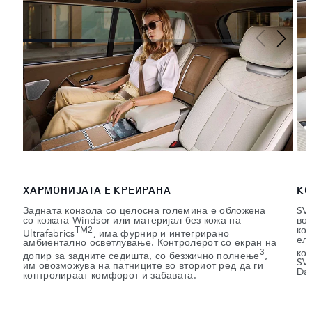
ХАРМОНИЈАТА Е КРЕИРАНА
КО
Задната конзола со целосна големина е обложена
SV 
со кожата Windsor или материјал без кожа на
во
ко
TM2
Ultrafabrics
, има фурнир и интегрирано
еле
амбиентално осветлување. Контролерот со екран на
ко
3
допир за задните седишта, со безжично полнење
,
SV
им овозможува на патниците во вториот ред да ги
Dar
контролираат комфорот и забавата.