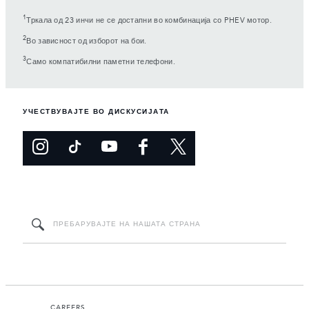
1
Тркала од 23 инчи не се достапни во комбинација со PHEV мотор.
2
Во зависност од изборот на бои.
3
Само компатибилни паметни телефони.
УЧЕСТВУВАЈТЕ ВО ДИСКУСИЈАТА
CAREERS