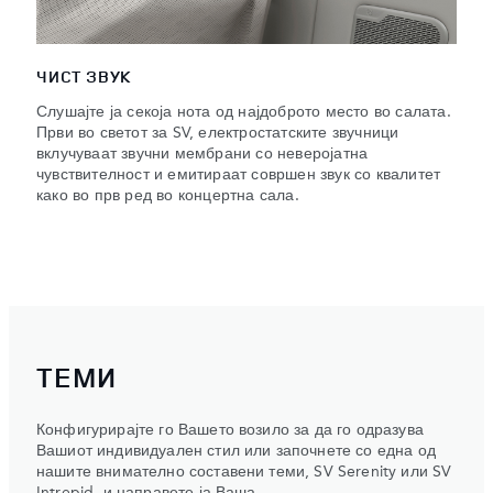
ЧИСТ ЗВУК
Слушајте ја секоја нота од најдоброто место во салата.
Први во светот за SV, електростатските звучници
вклучуваат звучни мембрани со неверојатна
чувствителност и емитираат совршен звук со квалитет
како во прв ред во концертна сала.
ТЕМИ
Конфигурирајте го Вашето возило за да го одразува
Вашиот индивидуален стил или започнете со една од
нашите внимателно составени теми, SV Serenity или SV
Intrepid, и направете ја Ваша.