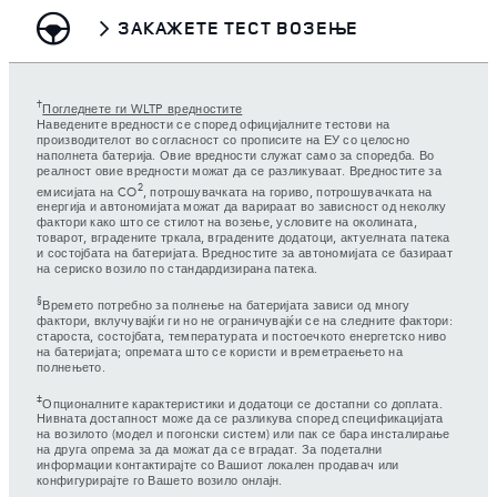
ЗАКАЖЕТЕ ТЕСТ ВОЗЕЊЕ
†
Погледнете ги WLTP вредностите
Наведените вредности се според официјалните тестови на
производителот во согласност со прописите на ЕУ со целосно
наполнета батерија. Овие вредности служат само за споредба. Во
реалност овие вредности можат да се разликуваат. Вредностите за
2
емисијата на CO
, потрошувачката на гориво, потрошувачката на
енергија и автономијата можат да варираат во зависност од неколку
фактори како што се стилот на возење, условите на околината,
товарот, вградените тркала, вградените додатоци, актуелната патека
и состојбата на батеријата. Вредностите за автономијата се базираат
на сериско возило по стандардизирана патека.
§
Времето потребно за полнење на батеријата зависи од многу
фактори, вклучувајќи ги но не ограничувајќи се на следните фактори:
староста, состојбата, температурата и постоечкото енергетско ниво
на батеријата; опремата што се користи и времетраењето на
полнењето.
‡
Опционалните карактеристики и додатоци се достапни со доплата.
Нивната достапност може да се разликува според спецификацијата
на возилото (модел и погонски систем) или пак се бара инсталирање
на друга опрема за да можат да се вградат. За подетални
информации контактирајте со Вашиот локален продавач или
конфигурирајте го Вашето возило онлајн.