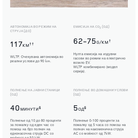
АВТОНОМИЈА ВО РЕЖИМ НА
ЕМИСИЈА НА CO
(ОД)
2
СТРУЈА (ДО)
62-75
†
117
G/KM
††
KM
Нулта емисија на издувни
WLTP. Очекувана автономија во
гасови во режим на електрично
реални услови до 90 km.
возило EV.
WLTP комбинирано (модел
серија).
ПОЛНЕЊЕ НА ЈАВНИ СТАНИЦИ
ПОЛНЕЊЕ ВО ДОМАШНИ УСЛОВИ
(ОД)
(ОД)
40
5
§
§
МИНУТИ
ОД
Полнење од 10 до 80 проценти
Полнење 0-100 проценти за
за помалку од еден час со
помалку од 5 часа со помош на
помош на брз полнач на
полнач на наизменична струја
еднонасочна струја DC со
AC со моќност од 7kW.