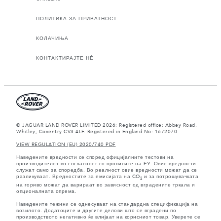
ПОЛИТИКА ЗА ПРИВАТНОСТ
КОЛАЧИЊА
КОНТАКТИРАЈТЕ НЀ
© JAGUAR LAND ROVER LIMITED 2026: Registered office: Abbey Road,
Whitley, Coventry CV3 4LF. Registered in England No: 1672070
VIEW REGULATION (EU) 2020/740 PDF
Наведените вредности се според официјалните тестови на
производителот во согласност со прописите на ЕУ. Овие вредности
служат само за споредба. Во реалност овие вредности можат да се
разликуваат. Вредностите за емисијата на CO
и за потрошувачката
2
на гориво можат да варираат во зависност од вградените тркала и
опционалната опрема.
Наведените тежини се однесуваат на стандардна спецификација на
возилото. Додатоците и другите делови што се вградени по
производството негативно ќе влијаат на корисниот товар. Уверете се