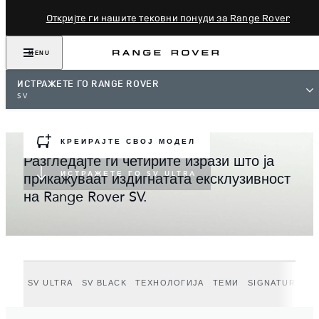
Откријте ги нашите тековни понуди за Range Rover
MENU
RANGE ROVER SV
ИСТРАЖЕТЕ ГО RANGE ROVER
Range Rover SV Ultra. Врвот на луксуз и уникатност на
SV
Range Rover.
КРЕИРАЈТЕ СВОЈ МОДЕЛ
Разгледајте ги четирите изрази што ја
ИСТРАЖЕТЕ ГО SV ULTRA
прикажуваат издигнатата ексклузивност
на Range Rover SV.
SV ULTRA
SV BLACK
ТЕХНОЛОГИЈА
ТЕМИ
SIGNATURE SU