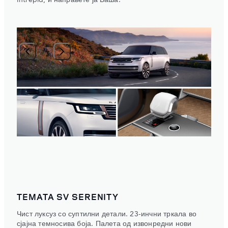
1
/
2
ТЕМАТА SV SERENITY
Чист луксуз со суптилни детали. 23-инчни тркала во
сјајна темносива боја. Палета од извонредни нови