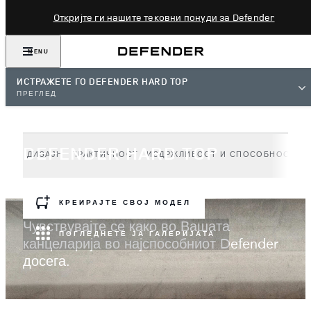
Откријте ги нашите тековни понуди за Defender
MENU
ИСТРАЖЕТЕ ГО DEFENDER HARD TOP
ПРЕГЛЕД
DEFENDER HARD TOP
ДИЗАЈН
ПРАКТИЧНОСТ
ИЗДРЖЛИВОСТ И СПОСОБНОСТ
Т
КРЕИРАЈТЕ СВОЈ МОДЕЛ
Чувствувајте се како во Вашата
ПОГЛЕДНЕТЕ ЈА ГАЛЕРИЈАТА
канцеларија во најспособниот Defender
досега.