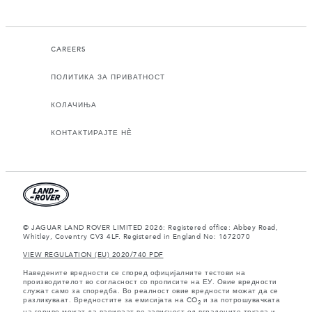
CAREERS
ПОЛИТИКА ЗА ПРИВАТНОСТ
КОЛАЧИЊА
КОНТАКТИРАЈТЕ НЀ
© JAGUAR LAND ROVER LIMITED 2026: Registered office: Abbey Road,
Whitley, Coventry CV3 4LF. Registered in England No: 1672070
VIEW REGULATION (EU) 2020/740 PDF
Наведените вредности се според официјалните тестови на
производителот во согласност со прописите на ЕУ. Овие вредности
служат само за споредба. Во реалност овие вредности можат да се
разликуваат. Вредностите за емисијата на CO
и за потрошувачката
2