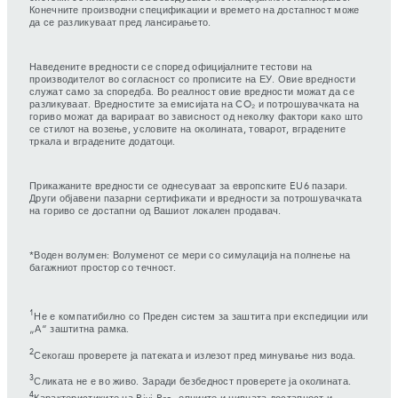
Конечните производни спецификации и времето на достапност може
да се разликуваат пред лансирањето.
Наведените вредности се според официјалните тестови на
производителот во согласност со прописите на ЕУ. Овие вредности
служат само за споредба. Во реалност овие вредности можат да се
разликуваат. Вредностите за емисијата на CO₂ и потрошувачката на
гориво можат да варираат во зависност од неколку фактори како што
се стилот на возење, условите на околината, товарот, вградените
тркала и вградените додатоци.
Прикажаните вредности се однесуваат за европските EU6 пазари.
Други објавени пазарни сертификати и вредности за потрошувачката
на гориво се достапни од Вашиот локален продавач.
*Воден волумен: Волуменот се мери со симулација на полнење на
багажниот простор со течност.
1
Не е компатибилно со Преден систем за заштита при експедиции или
„А“ заштитна рамка.
2
Секогаш проверете ја патеката и излезот пред минување низ вода.
3
Сликата не е во живо. Заради безбедност проверете ја околината.
4