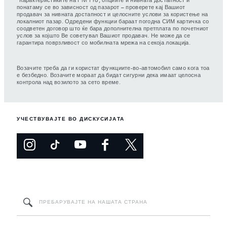
Карактеристиките на Pivi Pro, опциите и нивната достапност и
понатаму се во зависност од пазарот – проверете кај Вашиот
продавач за нивната достапност и целосните услови за користење на
локалниот пазар. Одредени функции бараат погодна СИМ картичка со
соодветен договор што ќе бара дополнителна претплата по почетниот
услов за којшто Ве советувал Вашиот продавач. Не може да се
гарантира поврзливост со мобилната мрежа на секоја локација.
Возачите треба да ги користат функциите-во-автомобил само кога тоа
е безбедно. Возачите мораат да бидат сигурни дека имаат целосна
контрола над возилото за сето време.
УЧЕСТВУВАЈТЕ ВО ДИСКУСИЈАТА