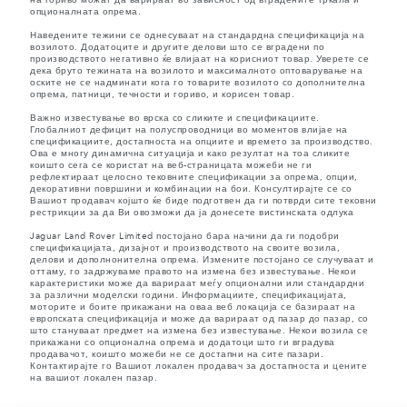
на гориво можат да варираат во зависност од вградените тркала и
опционалната опрема.
Наведените тежини се однесуваат на стандардна спецификација на
возилото. Додатоците и другите делови што се вградени по
производството негативно ќе влијаат на корисниот товар. Уверете се
дека бруто тежината на возилото и максималното оптоварување на
оските не се надминати кога го товарите возилото со дополнителна
опрема, патници, течности и гориво, и корисен товар.
Важно известување во врска со сликите и спецификациите.
Глобалниот дефицит на полуспроводници во моментов влијае на
спецификациите, достапноста на опциите и времето за производство.
Ова е многу динамична ситуација и како резултат на тоа сликите
коишто сега се користат на веб-страницата можеби не ги
рефлектираат целосно тековните спецификации за опрема, опции,
декоративни површини и комбинации на бои. Консултирајте се со
Вашиот продавач којшто ќе биде подготвен да ги потврди сите тековни
рестрикции за да Ви овозможи да ја донесете вистинската одлука
Jaguar Land Rover Limited постојано бара начини да ги подобри
спецификацијата, дизајнот и производството на своите возила,
делови и дополнонителна опрема. Измените постојано се случуваат и
оттаму, го задржуваме правото на измена без известување. Некои
карактеристики може да варираат меѓу опционални или стандардни
за различни моделски години. Информациите, спецификацијата,
моторите и боите прикажани на оваа веб локација се базираат на
европската спецификација и може да варираат од пазар до пазар, со
што стануваат предмет на измена без известување. Некои возила се
прикажани со опционална опрема и додатоци што ги вградува
продавачот, коишто можеби не се достапни на сите пазари.
Контактирајте го Вашиот локален продавач за достапноста и цените
на вашиот локален пазар.