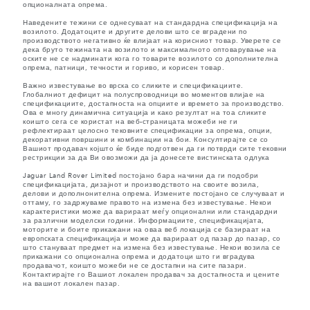
опционалната опрема.
Наведените тежини се однесуваат на стандардна спецификација на
возилото. Додатоците и другите делови што се вградени по
производството негативно ќе влијаат на корисниот товар. Уверете се
дека бруто тежината на возилото и максималното оптоварување на
оските не се надминати кога го товарите возилото со дополнителна
опрема, патници, течности и гориво, и корисен товар.
Важно известување во врска со сликите и спецификациите.
Глобалниот дефицит на полуспроводници во моментов влијае на
спецификациите, достапноста на опциите и времето за производство.
Ова е многу динамична ситуација и како резултат на тоа сликите
коишто сега се користат на веб-страницата можеби не ги
рефлектираат целосно тековните спецификации за опрема, опции,
декоративни површини и комбинации на бои. Консултирајте се со
Вашиот продавач којшто ќе биде подготвен да ги потврди сите тековни
рестрикции за да Ви овозможи да ја донесете вистинската одлука
Jaguar Land Rover Limited постојано бара начини да ги подобри
спецификацијата, дизајнот и производството на своите возила,
делови и дополнонителна опрема. Измените постојано се случуваат и
оттаму, го задржуваме правото на измена без известување. Некои
карактеристики може да варираат меѓу опционални или стандардни
за различни моделски години. Информациите, спецификацијата,
моторите и боите прикажани на оваа веб локација се базираат на
европската спецификација и може да варираат од пазар до пазар, со
што стануваат предмет на измена без известување. Некои возила се
прикажани со опционална опрема и додатоци што ги вградува
продавачот, коишто можеби не се достапни на сите пазари.
Контактирајте го Вашиот локален продавач за достапноста и цените
на вашиот локален пазар.