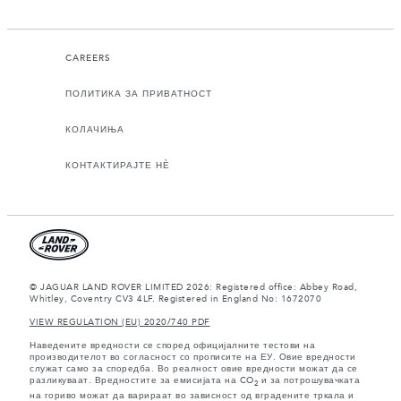
CAREERS
ПОЛИТИКА ЗА ПРИВАТНОСТ
КОЛАЧИЊА
КОНТАКТИРАЈТЕ НЀ
© JAGUAR LAND ROVER LIMITED 2026: Registered office: Abbey Road,
Whitley, Coventry CV3 4LF. Registered in England No: 1672070
VIEW REGULATION (EU) 2020/740 PDF
Наведените вредности се според официјалните тестови на
производителот во согласност со прописите на ЕУ. Овие вредности
служат само за споредба. Во реалност овие вредности можат да се
разликуваат. Вредностите за емисијата на CO
и за потрошувачката
2
на гориво можат да варираат во зависност од вградените тркала и