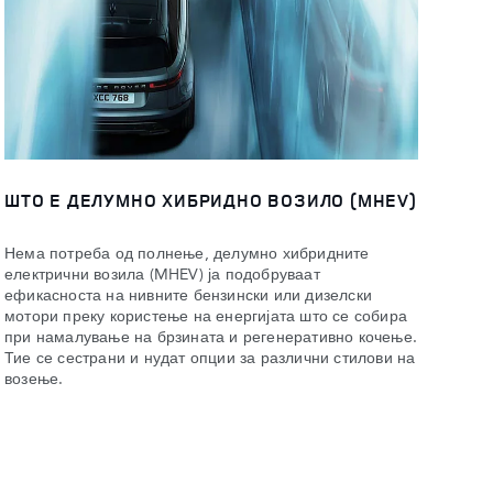
ШТО Е ДЕЛУМНО ХИБРИДНО ВОЗИЛО (MHEV)
Нема потреба од полнење, делумно хибридните
електрични возила (MHEV) ја подобруваат
ефикасноста на нивните бензински или дизелски
мотори преку користење на енергијата што се собира
при намалување на брзината и регенеративно кочење.
Тие се сестрани и нудат опции за различни стилови на
возење.