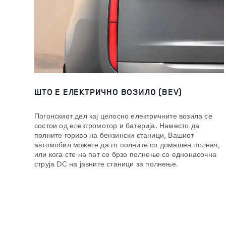
ШТО Е ЕЛЕКТРИЧНО ВОЗИЛО (BEV)
Погонскиот дел кај целосно електричните возила се
состои од електромотор и батерија. Наместо да
полните гориво на бензински станици, Вашиот
автомобил можете да го полните со домашен полнач,
или кога сте на пат со брзо полнење со еднонасочна
струја DC на јавните станици за полнење.