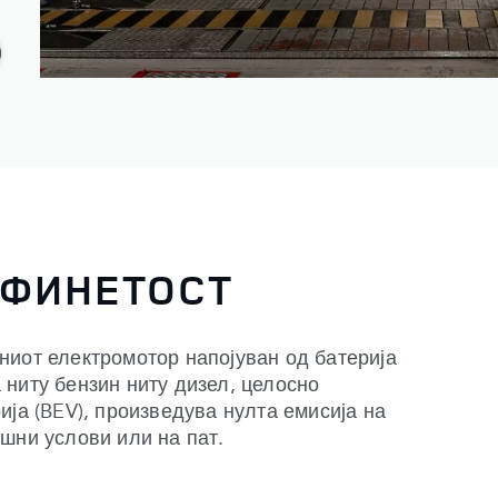
ЕФИНЕТОСТ
ниот електромотор напојуван од батерија
 ниту бензин ниту дизел, целосно
ија (BEV), произведува нулта емисија на
шни услови или на пат.