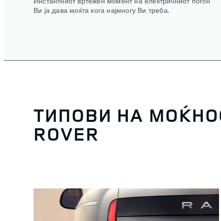
Инстантниот вртежен момент на електричниот погон
Ви ја дава моќта кога најмногу Ви треба.
ТИПОВИ НА МОЌНО
ROVER