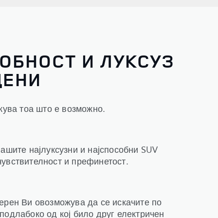
ОБНОСТ И ЛУКСУЗ
ДЕНИ
кува тоа што е возможно.
нашите најлуксузни и најспособни SUV
чувствителност и префинетост.
ерен Ви овозможува да се искачите по
подлабоко од кој било друг електричен