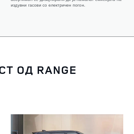
издувни гасови со електричен погон.
СТ ОД RANGE