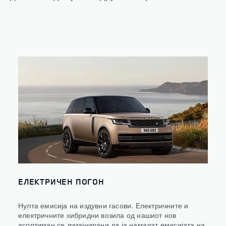
ЕЛЕКТРИЧЕН ПОГОН
Нулта емисија на издувни гасови. Електричните и
електричните хибридни возила од нашиот нов
асортиман се дизајнирани да ја намалат емисијата на