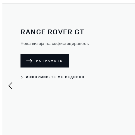
RANGE ROVER ELECTRIC
Range Rover Electric е почеток на нова ера.
Оригиналниот луксузен SUV го прифаќа речиси
бесшумниот целосно електричен погон за ново ниво
на префинетост.
ПРИЈАВЕТЕ СЕ НА ЛИСТАТА НА ЧЕКАЊЕ