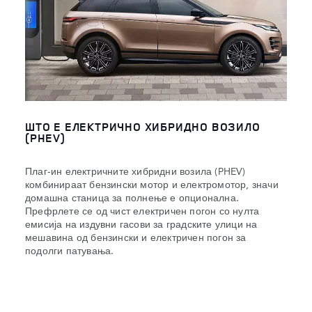
ШТО Е ЕЛЕКТРИЧНО ХИБРИДНО ВОЗИЛО
(PHEV)
Плаг-ин електричните хибридни возила (PHEV)
комбинираат бензински мотор и електромотор, значи
домашна станица за полнење е опционална.
Префрлете се од чист електричен погон со нулта
емисија на издувни гасови за градските улици на
мешавина од бензински и електричен погон за
подолги патувања.