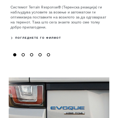
Јако
воде
Системот Terrain Response® (Теренска реакција) ги
алум
набљудува условите за возење и автоматски ги
идеи
оптимизира поставките на возилото за да одговараат
и нај
на теренот. Така што сега знаете зошто сме толку
добро прилагодени.
ПОГЛЕДНЕТЕ ГО ФИЛМОТ