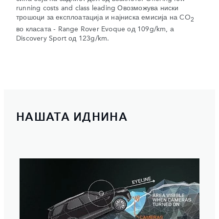
running costs and class leading Овозможува ниски
трошоци за експлоатација и најниска емисија на CO
2
во класата - Range Rover Evoque од 109g/km, а
Discovery Sport од 123g/km.
НАШАТА ИДНИНА