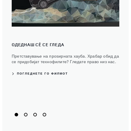
ОДЕДНАШ СÈ СЕ ГЛЕДА
ПИО
Претставување на проѕирната хауба. Храбар обид да
Land 
се придобијат технофилите? Гледате право низ нас.
позн
ПОГЛЕДНЕТЕ ГО ФИЛМОТ
П