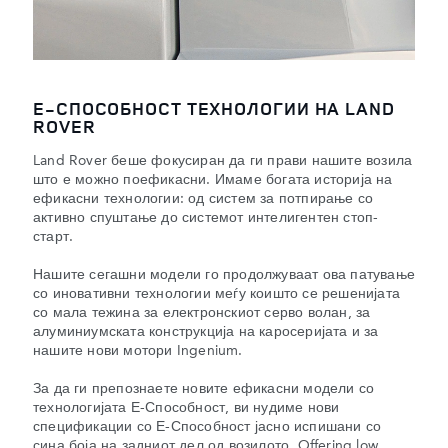
E-СПОСОБНОСТ ТЕХНОЛОГИИ НА LAND
ROVER
Land Rover беше фокусиран да ги прави нашите возила
што е можно поефикасни. Имаме богата историја на
ефикасни технологии: од систем за потпирање со
активно спуштање до системот интелигентен стоп-
старт.
Нашите сегашни модели го продолжуваат ова патување
со иновативни технологии меѓу коишто се решенијата
со мала тежина за електронскиот серво волан, за
алуминиумската конструкција на каросеријата и за
нашите нови мотори Ingenium.
За да ги препознаете новите ефикасни модели со
технологијата Е-Способност, ви нудиме нови
спецификации со Е-Способност јасно испишани со
сина боја на задниот дел од возилото. Offering low