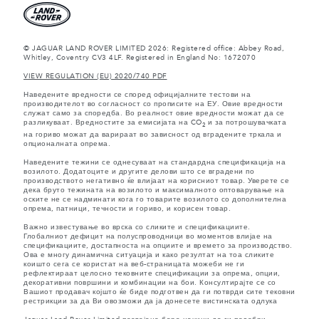
© JAGUAR LAND ROVER LIMITED 2026: Registered office: Abbey Road,
Whitley, Coventry CV3 4LF. Registered in England No: 1672070
VIEW REGULATION (EU) 2020/740 PDF
Наведените вредности се според официјалните тестови на
производителот во согласност со прописите на ЕУ. Овие вредности
служат само за споредба. Во реалност овие вредности можат да се
разликуваат. Вредностите за емисијата на CO
и за потрошувачката
2
на гориво можат да варираат во зависност од вградените тркала и
опционалната опрема.
Наведените тежини се однесуваат на стандардна спецификација на
возилото. Додатоците и другите делови што се вградени по
производството негативно ќе влијаат на корисниот товар. Уверете се
дека бруто тежината на возилото и максималното оптоварување на
оските не се надминати кога го товарите возилото со дополнителна
опрема, патници, течности и гориво, и корисен товар.
Важно известување во врска со сликите и спецификациите.
Глобалниот дефицит на полуспроводници во моментов влијае на
спецификациите, достапноста на опциите и времето за производство.
Ова е многу динамична ситуација и како резултат на тоа сликите
коишто сега се користат на веб-страницата можеби не ги
рефлектираат целосно тековните спецификации за опрема, опции,
декоративни површини и комбинации на бои. Консултирајте се со
Вашиот продавач којшто ќе биде подготвен да ги потврди сите тековни
рестрикции за да Ви овозможи да ја донесете вистинската одлука