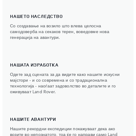
НАШЕТО НАСЛЕДСТВО
Со создавање на возило што влева целосна
самодоверба на секаков терен, воведовме нова
генерација на авантури.
НАШАТА ИЗРАБОТКА
Одете зад сцената за да видите како нашите искусни
мајстори - и со современа и со традационална
технологија - наоѓаат задоволство во деталите и го
оживуваат Land Rover.
НАШИТЕ АВАНТУРИ
Нашите рекордни експедиции покажуваат дека ако
возите во непознатото, тоа ќе го направи само Land