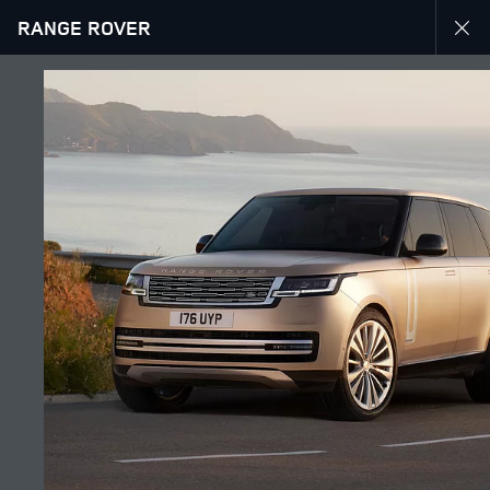
RANGE ROVER
Откријте ги нашите тековни понуди за Range Rover
MENU
ИСТРАЖЕТЕ ГО RANGE ROVER
ГАЛЕРИЈА
УЧЕСТВУВАЈТЕ ВО ДИСКУСИЈАТА