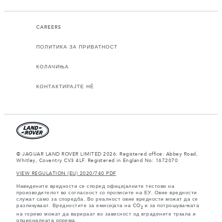
CAREERS
ПОЛИТИКА ЗА ПРИВАТНОСТ
КОЛАЧИЊА
КОНТАКТИРАЈТЕ НЀ
© JAGUAR LAND ROVER LIMITED 2026: Registered office: Abbey Road,
Whitley, Coventry CV3 4LF. Registered in England No: 1672070
VIEW REGULATION (EU) 2020/740 PDF
Наведените вредности се според официјалните тестови на
производителот во согласност со прописите на ЕУ. Овие вредности
служат само за споредба. Во реалност овие вредности можат да се
разликуваат. Вредностите за емисијата на CO
и за потрошувачката
2
на гориво можат да варираат во зависност од вградените тркала и
опционалната опрема.