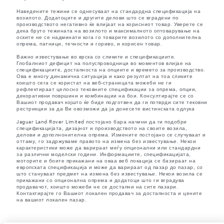
Наведените тежини се однесуваат на стандардна спецификација на
возилото. Додатоците и другите делови што се вградени по
производството негативно ќе влијаат на корисниот товар. Уверете се
дека бруто тежината на возилото и максималното оптоварување на
оските не се надминати кога го товарите возилото со дополнителна
опрема, патници, течности и гориво, и корисен товар.
Важно известување во врска со сликите и спецификациите.
Глобалниот дефицит на полуспроводници во моментов влијае на
спецификациите, достапноста на опциите и времето за производство.
Ова е многу динамична ситуација и како резултат на тоа сликите
коишто сега се користат на веб-страницата можеби не ги
рефлектираат целосно тековните спецификации за опрема, опции,
декоративни површини и комбинации на бои. Консултирајте се со
Вашиот продавач којшто ќе биде подготвен да ги потврди сите тековни
рестрикции за да Ви овозможи да ја донесете вистинската одлука
Jaguar Land Rover Limited постојано бара начини да ги подобри
спецификацијата, дизајнот и производството на своите возила,
делови и дополнонителна опрема. Измените постојано се случуваат и
оттаму, го задржуваме правото на измена без известување. Некои
карактеристики може да варираат меѓу опционални или стандардни
за различни моделски години. Информациите, спецификацијата,
моторите и боите прикажани на оваа веб локација се базираат на
европската спецификација и може да варираат од пазар до пазар, со
што стануваат предмет на измена без известување. Некои возила се
прикажани со опционална опрема и додатоци што ги вградува
продавачот, коишто можеби не се достапни на сите пазари.
Контактирајте го Вашиот локален продавач за достапноста и цените
на вашиот локален пазар.