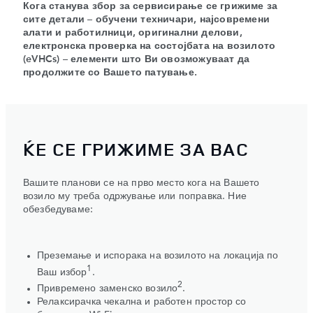
Кога станува збор за сервисирање се грижиме за
сите детали – обучени техничари, најсовремени
алати и работилници, оригинални делови,
електронска проверка на состојбата на возилото
(eVHCs) – елементи што Ви овозможуваат да
продолжите со Вашето патување.
ЌЕ СЕ ГРИЖИМЕ ЗА ВАС
Вашите планови се на прво место кога на Вашето
возило му треба одржување или поправка. Ние
обезбедуваме:
Преземање и испорака на возилото на локација по
1
Ваш избор
.
2
Привремено заменско возило
.
Релаксирачка чекална и работен простор со