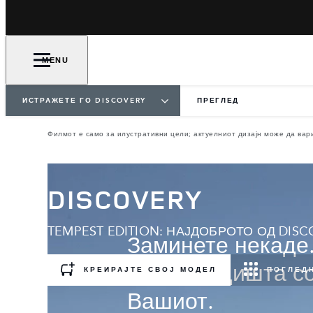
MENU
ИСТРАЖЕТЕ ГО DISCOVERY
ПРЕГЛЕД
Филмот е само за илустративни цели; актуелниот дизајн може да вар
DISCOVERY
TEMPEST EDITION: НАЈДОБРОТО ОД DISC
Заминете некаде.
седум седишта со
КРЕИРАЈТЕ СВОЈ МОДЕЛ
ПОГЛЕДН
Вашиот.