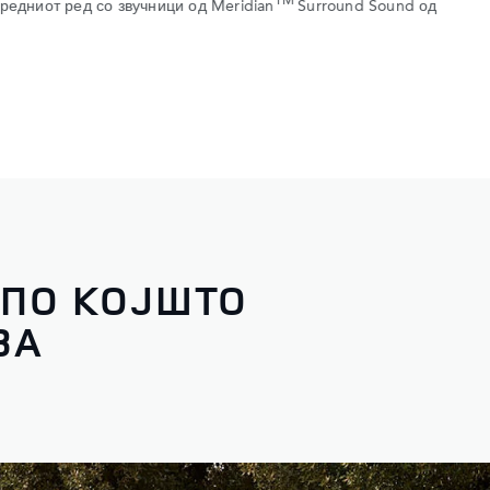
е и USB-C порти во секој ред ви овозможуваат да полните
елефони со минимизирање на нередот во кабината.
 ПО КОЈШТО
ВА