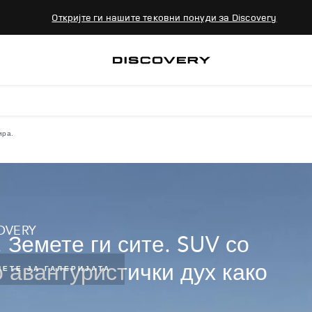
Откријте ги нашите тековни понуди за Discovery
ира.
OVERY
 Земете ги сите. SUV со
 авантуристички дух како
ЕТЕ ЈА ГАЛЕРИЈАТА