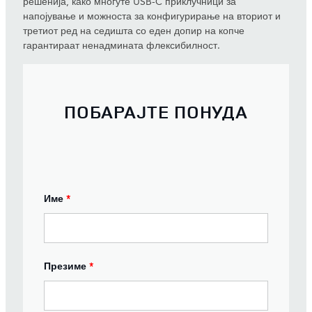
решенија, како многуте USB-C приклучници за
напојување и можноста за конфигурирање на вториот и
третиот ред на седишта со еден допир на копче
гарантираат ненадмината флексибилност.
ПОБАРАЈТЕ ПОНУДА
Име
*
Презиме
*