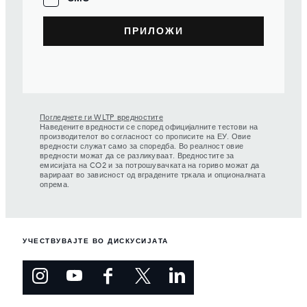
Погледнете ги WLTP вредностите
Наведените вредности се според официјалните тестови на
производителот во согласност со прописите на ЕУ. Овие
вредности служат само за споредба. Во реалност овие
вредности можат да се разликуваат. Вредностите за
емисијата на CO2 и за потрошувачката на гориво можат да
варираат во зависност од вградените тркала и опционалната
опрема.
УЧЕСТВУВАЈТЕ ВО ДИСКУСИЈАТА