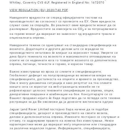
Whitley, Coventry CV3 4LF. Registered in England No: 1672070
VIEW REGULATION (EU) 2020/740 PDF
Наведените вредности се според официјалните тестови на
производителот во согласност со прописите на ЕУ. Овие вредности
служат само за споредба. Во реалност овие вредности можат да се
разликуваат. Вредностите за емисијата на CO
и за потрошувачката
2
на гориво можат да варираат во зависност од вградените тркала и
опционалната опрема.
Наведените тежини се однесуваат на стандардна спецификација на
возилото. Додатоците и другите делови што се вградени по
производството негативно ќе влијаат на корисниот товар. Уверете се
дека бруто тежината на возилото и максималното оптоварување на
оските не се надминати кога го товарите возилото со дополнителна
опрема, патници, течности и гориво, и корисен товар.
Важно известување во врска со сликите и спецификациите.
Глобалниот дефицит на полуспроводници во моментов влијае на
спецификациите, достапноста на опциите и времето за производство.
Ова е многу динамична ситуација и како резултат на тоа сликите
коишто сега се користат на веб-страницата можеби не ги
рефлектираат целосно тековните спецификации за опрема, опции,
декоративни површини и комбинации на бои. Консултирајте се со
Вашиот продавач којшто ќе биде подготвен да ги потврди сите тековни
рестрикции за да Ви овозможи да ја донесете вистинската одлука
Jaguar Land Rover Limited постојано бара начини да ги подобри
спецификацијата, дизајнот и производството на своите возила,
делови и дополнонителна опрема. Измените постојано се случуваат и
оттаму, го задржуваме правото на измена без известување. Некои
карактеристики може да варираат меѓу опционални или стандардни
за различни моделски години. Информациите, спецификацијата,