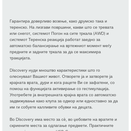
Гарантира доверливо возење, како друмско така и
теренско. На лизгави површини, какви што се тревата
или снегот, системот Погон на сите тркала (AWD) и
системот Теренска реакција работат заедно за
автоматско балансирање на вртежниот момент меѓу
предните и задните тркала за да се максимира
тракцијата.
Discovery нуди мноштво карактеристики што го
олеснуваат Вашиот живот. Отворете ја и затворете ја
крајната врата, дури и кога рацете Ви се зафатени, со
помош на функцијата активирање со гестикулација.
Употребете ја внатрешната крајна врата со автоматско
задвижување како клупа за одмор или едноставно за да
им ги собуете калливите обувки на децата.
Во Discovery има место за сè, во џебовите на вратите и
скриените места за одлагање предмети. Практичните