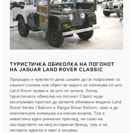
ТУРИСТИЧКА ОБИКОЛКА НА ПОГОНОТ
НА JAGUAR LAND ROVER CLASSIC
Природно е чувството дека сакаме да се пофалиме со
нашиот сосема нов објект во којшто се изложува сè што
Land Rover прави и за што се залага. Затоа,
туристичката обиколка на погонот Classic нуди
ексклузивен пристап до ретките обновени модели Land
Rover Series I Reborn и Range Rover Reborn, како и до
комплетната колекција на класик возила. Тоа е
навистина еден уникатен преглед, не само на
наследството на овој историски бренд, туку и на
неговата иднина и како е зачуван.