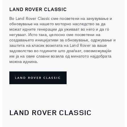
LAND ROVER CLASSIC
Во Land Rover Classic сме посветени на зачувување и
обновување на нашето моторно наследство за да
можат идните генерации да уживаат во него и да го
негуваат. Исто така, целосно сме посветени на
создавањето иницијативи за обновување, одржување и
заштита на класик возилата на Land Rover за ваше
задоволство во годините што доаѓаат, овозможувајќи
им ја на овие славни возила од минатото најдобрата
можна иднина.
LAND ROVER CLASSIC
LAND ROVER CLASSIC