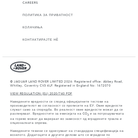
CAREERS
ПОЛИТИКА ЗА ПРИВАТНОСТ
КОЛАЧИЊА
КОНТАКТИРАЈТЕ НЀ
© JAGUAR LAND ROVER LIMITED 2026: Registered office: Abbey Road,
Whitley, Coventry CV3 4LF. Registered in England No: 1672070
VIEW REGULATION (EU) 2020/740 PDF
Наведените вредности се според официјалните тестови на
производителот во согласност со прописите на ЕУ. Овие вредности
служат само за споредба. Во реалност овие вредности можат да се
разликуваат. Вредностите за емисијата на CO
и за потрошувачката
2
на гориво можат да варираат во зависност од вградените тркала и
опционалната опрема.
Наведените тежини се однесуваат на стандардна спецификација на
возилото. Додатоците и другите делови што се вградени по