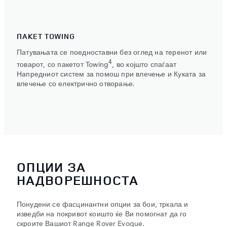
ПАКЕТ TOWING
Патувањата се поедноставни без оглед на теренот или
4
товарот, со пакетот Towing
, во којшто спаѓаат
Напредниот систем за помош при влечење и Куката за
влечење со електрично отворање.
ОПЦИИ ЗА
НАДВОРЕШНОСТА
Понудени се фасцинантни опции за бои, тркала и
изведби на покривот коишто ќе Ви помогнат да го
скроите Вашиот Range Rover Evoque.