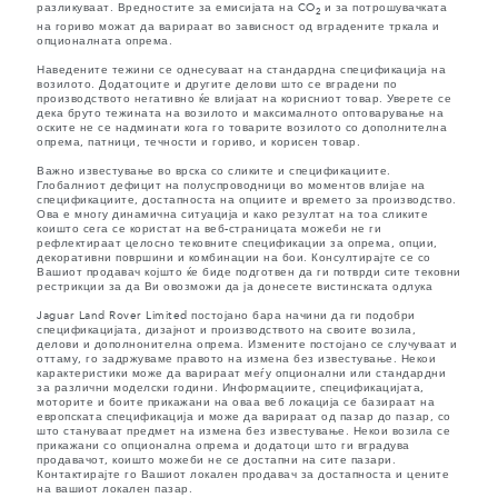
разликуваат. Вредностите за емисијата на CO
и за потрошувачката
2
на гориво можат да варираат во зависност од вградените тркала и
опционалната опрема.
Наведените тежини се однесуваат на стандардна спецификација на
возилото. Додатоците и другите делови што се вградени по
производството негативно ќе влијаат на корисниот товар. Уверете се
дека бруто тежината на возилото и максималното оптоварување на
оските не се надминати кога го товарите возилото со дополнителна
опрема, патници, течности и гориво, и корисен товар.
Важно известување во врска со сликите и спецификациите.
Глобалниот дефицит на полуспроводници во моментов влијае на
спецификациите, достапноста на опциите и времето за производство.
Ова е многу динамична ситуација и како резултат на тоа сликите
коишто сега се користат на веб-страницата можеби не ги
рефлектираат целосно тековните спецификации за опрема, опции,
декоративни површини и комбинации на бои. Консултирајте се со
Вашиот продавач којшто ќе биде подготвен да ги потврди сите тековни
рестрикции за да Ви овозможи да ја донесете вистинската одлука
Jaguar Land Rover Limited постојано бара начини да ги подобри
спецификацијата, дизајнот и производството на своите возила,
делови и дополнонителна опрема. Измените постојано се случуваат и
оттаму, го задржуваме правото на измена без известување. Некои
карактеристики може да варираат меѓу опционални или стандардни
за различни моделски години. Информациите, спецификацијата,
моторите и боите прикажани на оваа веб локација се базираат на
европската спецификација и може да варираат од пазар до пазар, со
што стануваат предмет на измена без известување. Некои возила се
прикажани со опционална опрема и додатоци што ги вградува
продавачот, коишто можеби не се достапни на сите пазари.
Контактирајте го Вашиот локален продавач за достапноста и цените
на вашиот локален пазар.