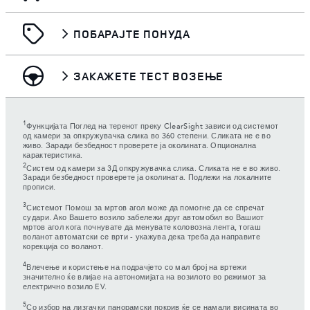
ПОБАРАЈТЕ ПОНУДА
ЗАКАЖЕТЕ ТЕСТ ВОЗЕЊЕ
1
Функцијата Поглед на теренот преку ClearSight зависи од системот
од камери за опкружувачка слика во 360 степени. Сликата не е во
живо. Заради безбедност проверете ја околината. Опционална
карактеристика.
2
Систем од камери за 3Д опкружувачка слика. Сликата не е во живо.
Заради безбедност проверете ја околината. Подлежи на локалните
прописи.
3
Системот Помош за мртов агол може да помогне да се спречат
судари. Ако Вашето возило забележи друг автомобил во Вашиот
мртов агол кога почнувате да менувате коловозна лента, тогаш
воланот автоматски се врти - укажува дека треба да направите
корекција со воланот.
4
Влечење и користење на подрачјето со мал број на вртежи
значително ќе влијае на автономијата на возилото во режимот за
електрично возило EV.
5
Со избор на лизгачки панорамски покрив ќе се намали висината во