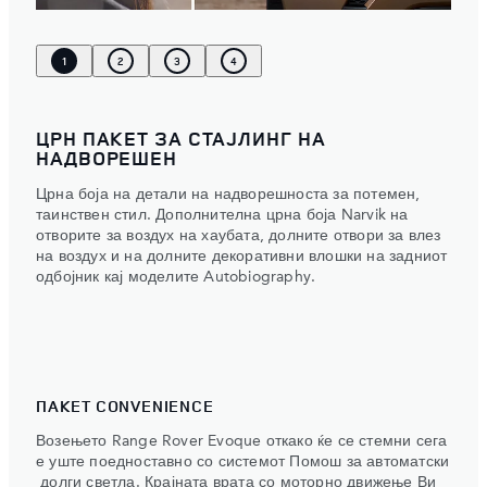
1
2
3
4
ЦРН ПАКЕТ ЗА СТАЈЛИНГ НА
НАДВОРЕШЕН
Црна боја на детали на надворешноста за потемен,
таинствен стил. Дополнителна црна боја Narvik на
отворите за воздух на хаубата, долните отвори за влез
на воздух и на долните декоративни влошки на задниот
одбојник кај моделите Autobiography.
ПАКЕТ CONVENIENCE
Возењето Range Rover Evoque откако ќе се стемни сега
е уште поедноставно со системот Помош за автоматски
долги светла. Крајната врата со моторно движење Ви