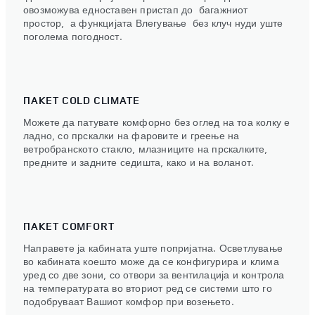
овозможува едноставен пристап до багажниот
простор, а функцијата Влегување без клуч нуди уште
поголема погодност.
ПАКЕТ COLD CLIMATE
Можете да патувате комфорно без оглед на тоа колку е
ладно, со прскалки на фаровите и греење на
ветробранското стакло, млазниците на прскалките,
предните и задните седишта, како и на воланот.
ПАКЕТ COMFORT
Направете ја кабината уште попријатна. Осветлување
во кабината коешто може да се конфигурира и клима
уред со две зони, со отвори за вентилација и контрола
на температурата во вториот ред се системи што го
подобруваат Вашиот комфор при возењето.