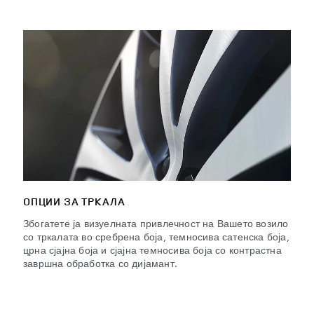
ОПЦИИ ЗА ТРКАЛА
Збогатете ја визуелната привлечност на Вашето возило
со тркалата во сребрена боја, темносива сатенска боја,
црна сјајна боја и сјајна темносива боја со контрастна
завршна обработка со дијамант.