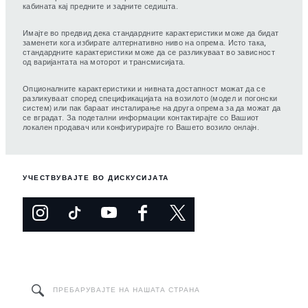
кабината кај предните и задните седишта.
Имајте во предвид дека стандардните карактеристики може да бидат
заменети кога избирате алтернативно ниво на опрема. Исто така,
стандардните карактеристики може да се разликуваат во зависност
од варијантата на моторот и трансмисијата.
Опционалните карактеристики и нивната достапност можат да се
разликуваат според спецификацијата на возилото (модел и погонски
систем) или пак бараат инсталирање на друга опрема за да можат да
се вградат. За подетални информации контактирајте со Вашиот
локален продавач или конфигурирајте го Вашето возило онлајн.
УЧЕСТВУВАЈТЕ ВО ДИСКУСИЈАТА