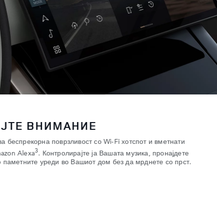
ЈТЕ ВНИМАНИЕ
ва беспрекорна поврзливост со Wi-Fi хотспот и вметнати
3
azon Alexa
. Контролирајте ја Вашата музика, пронајдете
со паметните уреди во Вашиот дом без да мрднете со прст.