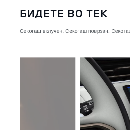
БИДЕТЕ ВО ТЕК
Секогаш вклучен. Секогаш поврзан. Секогаш
1
/
4