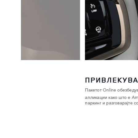
ПРИВЛЕКУВА
 и да сте
Пакетот Online обезбеду
апликации како што е Am
а
паркинг и разговарајте 