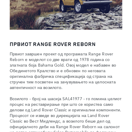
ПРВИОТ RANGE ROVER REBORN
Првиот завршен проект од програмата Range Rover
Reborn е моделот со две врати од 1978 година со
златната боја Bahama Gold. Овој модел е набавен во
Обединетото Кралство и е обновен по неговата
оригинална фабричка спецификација од страна на
стручен тим посветен на зачувувањето на целосната
автентичност на возилото.
Возилото - број на шасија SAL41977 - го помина целиот
процес на реставрирање при што се користеа само
делови од Land Rover Classic и оригинални компоненти.
Процесот се изведе во дирекцијата на Land Rover
Classic во Вест Мидлендс, а возилото беше дел од
официјалното деби на Range Rover Reborn на салонот