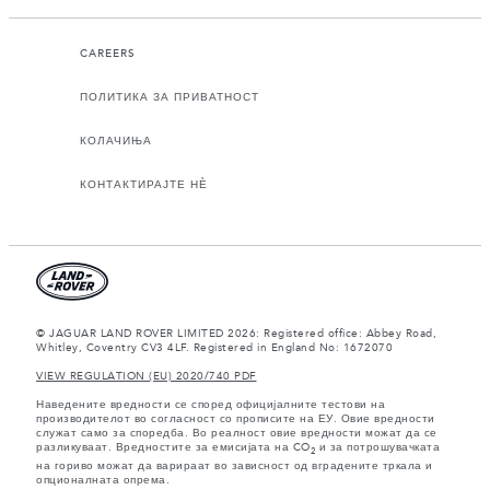
CAREERS
ПОЛИТИКА ЗА ПРИВАТНОСТ
КОЛАЧИЊА
КОНТАКТИРАЈТЕ НЀ
© JAGUAR LAND ROVER LIMITED 2026: Registered office: Abbey Road,
Whitley, Coventry CV3 4LF. Registered in England No: 1672070
VIEW REGULATION (EU) 2020/740 PDF
Наведените вредности се според официјалните тестови на
производителот во согласност со прописите на ЕУ. Овие вредности
служат само за споредба. Во реалност овие вредности можат да се
разликуваат. Вредностите за емисијата на CO
и за потрошувачката
2
на гориво можат да варираат во зависност од вградените тркала и
опционалната опрема.