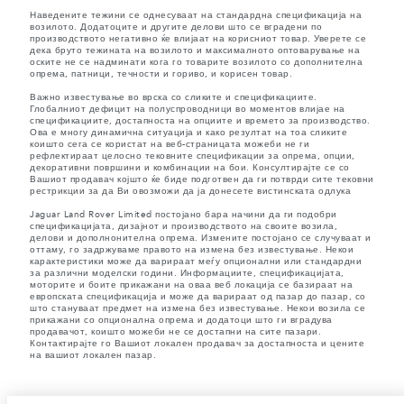
Наведените тежини се однесуваат на стандардна спецификација на
возилото. Додатоците и другите делови што се вградени по
производството негативно ќе влијаат на корисниот товар. Уверете се
дека бруто тежината на возилото и максималното оптоварување на
оските не се надминати кога го товарите возилото со дополнителна
опрема, патници, течности и гориво, и корисен товар.
Важно известување во врска со сликите и спецификациите.
Глобалниот дефицит на полуспроводници во моментов влијае на
спецификациите, достапноста на опциите и времето за производство.
Ова е многу динамична ситуација и како резултат на тоа сликите
коишто сега се користат на веб-страницата можеби не ги
рефлектираат целосно тековните спецификации за опрема, опции,
декоративни површини и комбинации на бои. Консултирајте се со
Вашиот продавач којшто ќе биде подготвен да ги потврди сите тековни
рестрикции за да Ви овозможи да ја донесете вистинската одлука
Jaguar Land Rover Limited постојано бара начини да ги подобри
спецификацијата, дизајнот и производството на своите возила,
делови и дополнонителна опрема. Измените постојано се случуваат и
оттаму, го задржуваме правото на измена без известување. Некои
карактеристики може да варираат меѓу опционални или стандардни
за различни моделски години. Информациите, спецификацијата,
моторите и боите прикажани на оваа веб локација се базираат на
европската спецификација и може да варираат од пазар до пазар, со
што стануваат предмет на измена без известување. Некои возила се
прикажани со опционална опрема и додатоци што ги вградува
продавачот, коишто можеби не се достапни на сите пазари.
Контактирајте го Вашиот локален продавач за достапноста и цените
на вашиот локален пазар.