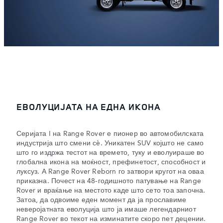
ЕВОЛУЦИЈАТА НА ЕДНА ИКОНА
Серијата I на Range Rover е пионер во автомобилската
индустрија што смени сè. Уникатен SUV којшто не само
што го издржа тестот на времето, туку и еволуираше во
глобална икона на моќност, префинетост, способност и
луксуз. А Range Rover Reborn го затвори кругот на оваа
приказна. Почест на 48-годишното патување на Range
Rover и враќање на местото каде што сето тоа започна.
Затоа, да одвоиме еден момент да ја прославиме
неверојатната еволуција што ја имаше легендарниот
Range Rover во текот на изминатите скоро пет децении.