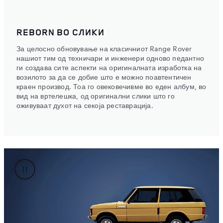
REBORN ВО СЛИКИ
За целосно обновување на класичниот Range Rover
о
нашиот тим од техничари и инженери одново педантно
ги создава сите аспекти на оригиналната изработка на
возилото за да се добие што е можно поавтентичен
о
краен производ. Тоа го овековечивме во еден албум, во
вид на вртелешка, од оригинални слики што го
оживуваат духот на секоја реставрација.