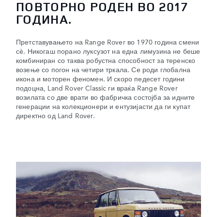
ПОВТОРНО РОДЕН ВО 2017
ГОДИНА.
Претставувањето на Range Rover во 1970 година смени
сè. Никогаш порано луксузот на една лимузина не беше
комбиниран со таква робустна способност за теренско
возење со погон на четири тркала. Се роди глобална
икона и моторен феномен. И скоро педесет години
подоцна, Land Rover Classic ги враќа Range Rover
возилата со две врати во фабричка состојба за идните
генерации на колекционери и ентузијасти да ги купат
директно од Land Rover.