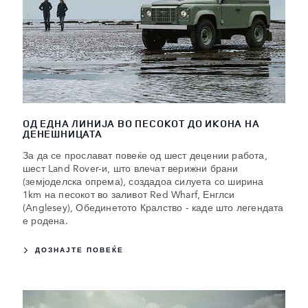
ОД ЕДНА ЛИНИЈА ВО ПЕСОКОТ ДО ИКОНА НА
ДЕНЕШНИЦАТА
За да се прослават повеќе од шест децении работа,
шест Land Rover-и, што влечат верижни брани
(земјоделска опрема), создадоа силуета со ширина
1km на песокот во заливот Red Wharf, Енглси
(Anglesey), Обединетото Кралство - каде што легендата
е родена.
ДОЗНАЈТЕ ПОВЕЌЕ