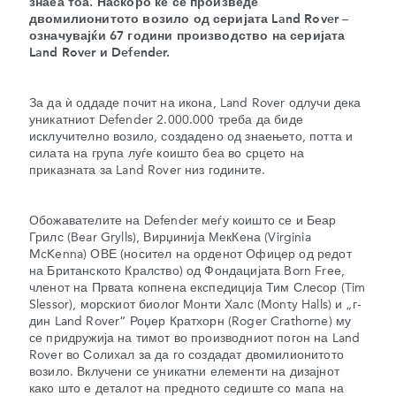
знаеа тоа. Наскоро ќе се произведе
двомилионитото возило од серијата Land Rover –
означувајќи 67 години производство на серијата
Land Rover и Defender.
За да ѝ оддаде почит на икона, Land Rover одлучи дека
уникатниот Defender 2.000.000 треба да биде
исклучително возило, создадено од знаењето, потта и
силата на група луѓе коишто беа во срцето на
приказната за Land Rover низ годините.
Обожавателите на Defender меѓу коишто се и Беар
Грилс (Bear Grylls), Вирџинија МекКена (Virginia
McKenna) ОВЕ (носител на орденот Офицер од редот
на Британското Кралство) од Фондацијата Born Free,
членот на Првата копнена експедиција Тим Слесор (Tim
Slessor), морскиот биолог Монти Халс (Monty Halls) и „г-
дин Land Rover“ Роџер Кратхорн (Roger Crathorne) му
се придружија на тимот во производниот погон на Land
Rover во Солихал за да го создадат двомилионитото
возило. Вклучени се уникатни елементи на дизајнот
како што е деталот на предното седиште со мапа на