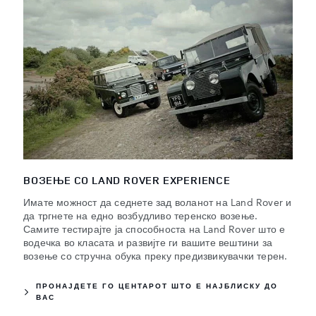
ВОЗЕЊЕ СО LAND ROVER EXPERIENCE
Имате можност да седнете зад воланот на Land Rover и
да тргнете на едно возбудливо теренско возење.
Самите тестирајте ја способноста на Land Rover што е
водечка во класата и развијте ги вашите вештини за
возење со стручна обука преку предизвикувачки терен.
ПРОНАЈДЕТЕ ГО ЦЕНТАРОТ ШТО Е НАЈБЛИСКУ ДО
ВАС