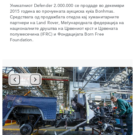
Уникатниот Defender 2.000.000 се продаде во декември
2015 година во прочуената аукциска куќа Bonhmas.
Средствата од продажбата отидоа кај хуманитарните
партнери на Land Rover, Меѓународната федерација на
националните друштва на Црвениот крст и Црвената
полумесечина (IFRC) и Фондацијата Born Free
Foundation.
4
/
4