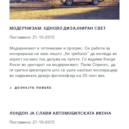
МОДЕРНИЗАМ: ОДНОВО ДИЗАЈНИРАН СВЕТ
Поставено: 21-10-2015
Модернизмот е оптимизам и прогрес. Се работи за
игнорирање на како нешто „би требало“ да изгледа во
корист на како тоа делува на луѓето. Го водиме Range
Rover во центарот на модернизмот, Палм Спрингс, да
ги сретне креаторите што сè уште наоѓаат инспирација
во најважната дизајн филозофија на 20-тиот век.
ДОЗНАЈТЕ ПОВЕЌЕ
ЛОНДОН ЈА СЛАВИ АВТОМОБИЛСКАТА ИКОНА
Поставено: 21-10-2015