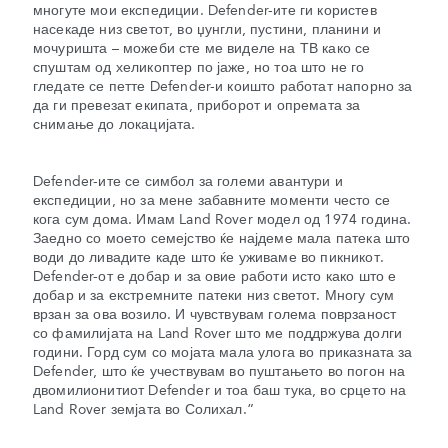
многуте мои експедиции. Defender-ите ги користев
насекаде низ светот, во џунгли, пустини, планини и
мочуришта – можеби сте ме виделе на ТВ како се
спуштам од хеликоптер по јаже, но тоа што не го
гледате се петте Defender-и коишто работат напорно за
да ги превезат екипата, приборот и опремата за
снимање до локацијата.
Defender-ите се симбол за големи авантури и
експедиции, но за мене забавните моменти често се
кога сум дома. Имам Land Rover модел од 1974 година.
Заедно со моето семејство ќе најдеме мала патека што
води до ливадите каде што ќе уживаме во пикникот.
Defender-от е добар и за овие работи исто како што е
добар и за екстремните патеки низ светот. Многу сум
врзан за ова возило. И чувствувам голема поврзаност
со фамилијата на Land Rover што ме поддржува долги
години. Горд сум со мојата мала улога во приказната за
Defender, што ќе учествувам во пуштањето во погон на
двомилионитиот Defender и тоа баш тука, во срцето на
Land Rover земјата во Солихал.”