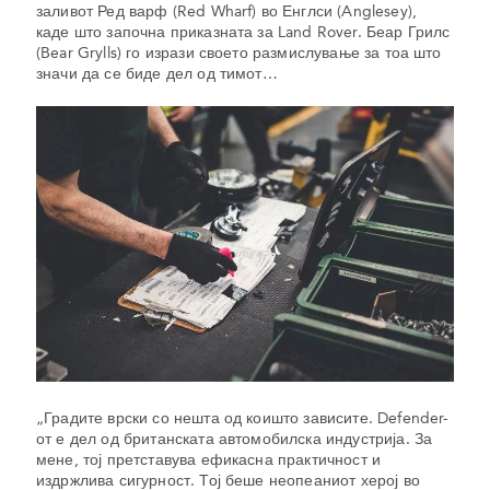
заливот Ред варф (Red Wharf) во Енглси (Anglesey),
каде што започна приказната за Land Rover. Беар Грилс
(Bear Grylls) го изрази своето размислување за тоа што
значи да се биде дел од тимот…
„Градите врски со нешта од коишто зависите. Defender-
от е дел од британската автомобилска индустрија. За
мене, тој претставува ефикасна практичност и
издржлива сигурност. Тој беше неопеаниот херој во