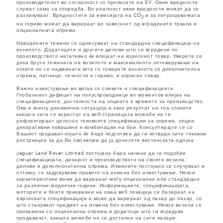
производителот во согласност со прописите на ЕУ. Овие вредности
служат само за споредба. Во реалност овие вредности можат да се
разликуваат. Вредностите за емисијата на CO
и за потрошувачката
2
на гориво можат да варираат во зависност од вградените тркала и
опционалната опрема.
Наведените тежини се однесуваат на стандардна спецификација на
возилото. Додатоците и другите делови што се вградени по
производството негативно ќе влијаат на корисниот товар. Уверете се
дека бруто тежината на возилото и максималното оптоварување на
оските не се надминати кога го товарите возилото со дополнителна
опрема, патници, течности и гориво, и корисен товар.
Важно известување во врска со сликите и спецификациите.
Глобалниот дефицит на полуспроводници во моментов влијае на
спецификациите, достапноста на опциите и времето за производство.
Ова е многу динамична ситуација и како резултат на тоа сликите
коишто сега се користат на веб-страницата можеби не ги
рефлектираат целосно тековните спецификации за опрема, опции,
декоративни површини и комбинации на бои. Консултирајте се со
Вашиот продавач којшто ќе биде подготвен да ги потврди сите тековни
рестрикции за да Ви овозможи да ја донесете вистинската одлука
Jaguar Land Rover Limited постојано бара начини да ги подобри
спецификацијата, дизајнот и производството на своите возила,
делови и дополнонителна опрема. Измените постојано се случуваат и
оттаму, го задржуваме правото на измена без известување. Некои
карактеристики може да варираат меѓу опционални или стандардни
за различни моделски години. Информациите, спецификацијата,
моторите и боите прикажани на оваа веб локација се базираат на
европската спецификација и може да варираат од пазар до пазар, со
што стануваат предмет на измена без известување. Некои возила се
прикажани со опционална опрема и додатоци што ги вградува
продавачот, коишто можеби не се достапни на сите пазари.