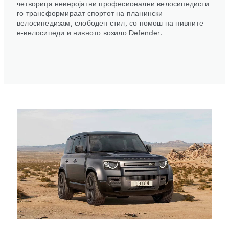
четворица неверојатни професионални велосипедисти
го трансформираат спортот на планински
велосипедизам, слободен стил, со помош на нивните
е-велосипеди и нивното возило Defender.