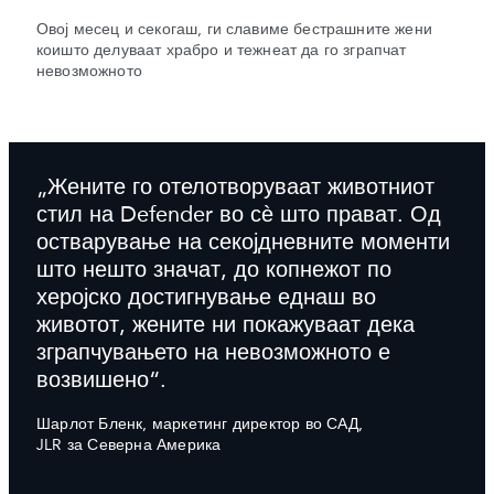
Овој месец и секогаш, ги славиме бестрашните жени
коишто делуваат храбро и тежнеат да го зграпчат
невозможното
„Жените го отелотворуваат животниот
стил на Defender во сѐ што прават. Од
остварување на секојдневните моменти
што нешто значат, до копнежот по
херојско достигнување еднаш во
животот, жените ни покажуваат дека
зграпчувањето на невозможното е
возвишено“.
Шарлот Бленк, маркетинг директор во САД,
JLR за Северна Америка