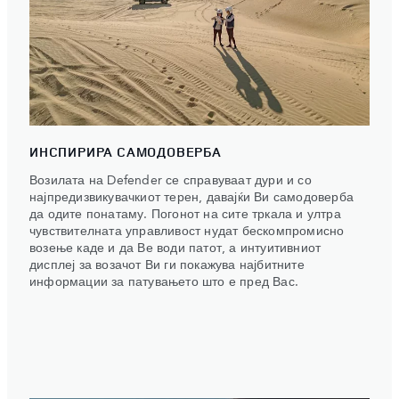
ИНСПИРИРА САМОДОВЕРБА
Возилата на Defender се справуваат дури и со
најпредизвикувачкиот терен, давајќи Ви самодоверба
да одите понатаму. Погонот на сите тркала и ултра
чувствителната управливост нудат бескомпромисно
возење каде и да Ве води патот, а интуитивниот
дисплеј за возачот Ви ги покажува најбитните
информации за патувањето што е пред Вас.