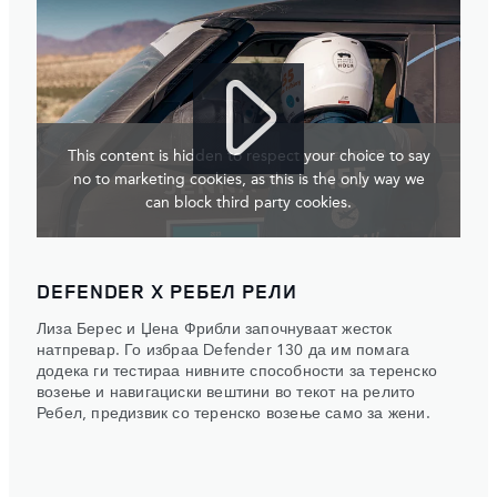
This content is hidden to respect your choice to say
no to marketing cookies, as this is the only way we
can block third party cookies.
DEFENDER X РЕБЕЛ РЕЛИ
Лиза Берес и Џена Фрибли започнуваат жесток
натпревар. Го избраа Defender 130 да им помага
додека ги тестираа нивните способности за теренско
возење и навигациски вештини во текот на релито
Ребел, предизвик со теренско возење само за жени.