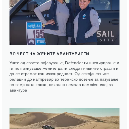
ВО ЧЕСТ НА ЖЕНИТЕ АВАНТУРИСТИ
Уште од своето појавување, Defender ги инспирираше и
ги поттикнуваше жените да ги следат нивните страсти и
да се стремат кон извонредност. Од секојдневните
релации до натпревар во теренско возење за патување
по земјината топка, никогаш немало помоќен спој за
авантура.