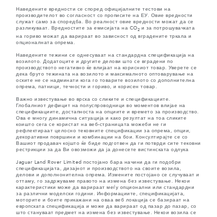
Наведените вредности се според официјалните тестови на
производителот во согласност со прописите на ЕУ. Овие вредности
служат само за споредба. Во реалност овие вредности можат да се
разликуваат. Вредностите за емисијата на CO
и за потрошувачката
2
на гориво можат да варираат во зависност од вградените тркала и
опционалната опрема.
Наведените тежини се однесуваат на стандардна спецификација на
возилото. Додатоците и другите делови што се вградени по
производството негативно ќе влијаат на корисниот товар. Уверете се
дека бруто тежината на возилото и максималното оптоварување на
оските не се надминати кога го товарите возилото со дополнителна
опрема, патници, течности и гориво, и корисен товар.
Важно известување во врска со сликите и спецификациите.
Глобалниот дефицит на полуспроводници во моментов влијае на
спецификациите, достапноста на опциите и времето за производство.
Ова е многу динамична ситуација и како резултат на тоа сликите
коишто сега се користат на веб-страницата можеби не ги
рефлектираат целосно тековните спецификации за опрема, опции,
декоративни површини и комбинации на бои. Консултирајте се со
Вашиот продавач којшто ќе биде подготвен да ги потврди сите тековни
рестрикции за да Ви овозможи да ја донесете вистинската одлука
Jaguar Land Rover Limited постојано бара начини да ги подобри
спецификацијата, дизајнот и производството на своите возила,
делови и дополнонителна опрема. Измените постојано се случуваат и
оттаму, го задржуваме правото на измена без известување. Некои
карактеристики може да варираат меѓу опционални или стандардни
за различни моделски години. Информациите, спецификацијата,
моторите и боите прикажани на оваа веб локација се базираат на
европската спецификација и може да варираат од пазар до пазар, со
што стануваат предмет на измена без известување. Некои возила се