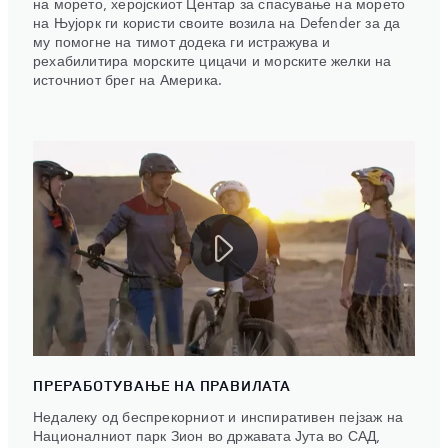
на морето, херојскиот Центар за спасување на морето
на Њујорк ги користи своите возила на Defender за да
му помогне на тимот додека ги истражува и
рехабилитира морските цицачи и морските желки на
источниот брег на Америка.
ПРЕРАБОТУВАЊЕ НА ПРАВИЛАТА
Недалеку од беспрекорниот и инспиративен пејзаж на
Националниот парк Зион во државата Јута во САД,