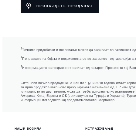
ПРОНАЈДЕТЕ ПРОДАВАЧ
1
Точните придобивки и покривање можат да варираат во зависност од
2
Поправките на бојата и покриеноста се во зависност од гаранцијата
3
Информациите за покриеност зависат од пазарот. Проверете кај Ваши
Сите нови возила продадени на или по 1 јуни 2018 година имаат корис
за прва продажба како ново преку мрежата назначена од JLR или друг
или користи во друг регион, може да треба дополнително активирање,
Америка, Кина, Европа и ОК (со исклучок на Турција и Украина), Турц
информации погледнете кај продавач/овластен сервисер.
НАШИ ВОЗИЛА
ИСТРАЖУВАЊЕ