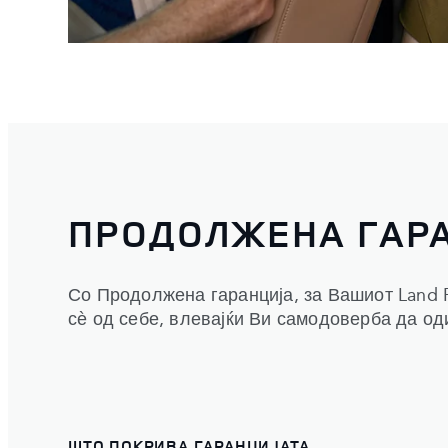
ПРОДОЛЖЕНА ГАР
Со Продолжена гаранција, за Вашиот Land R
сѐ од себе, влевајќи Ви самодоверба да од
ШТО ПОКРИВА ГАРАНЦИЈАТА