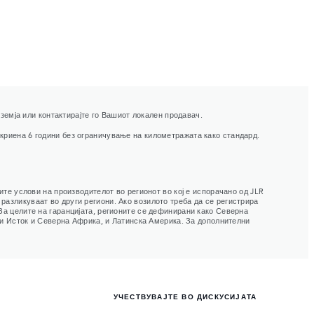
емја или контактирајте го Вашиот локален продавач.
покриена 6 години без ограничување на километражата како стандард.
ите услови на производителот во регионот во кој е испорачано од JLR
разликуваат во други региони. Ако возилото треба да се регистрира
 За целите на гаранцијата, регионите се дефинирани како Северна
ски Исток и Северна Африка, и Латинска Америка. За дополнителни
УЧЕСТВУВАЈТЕ ВО ДИСКУСИЈАТА