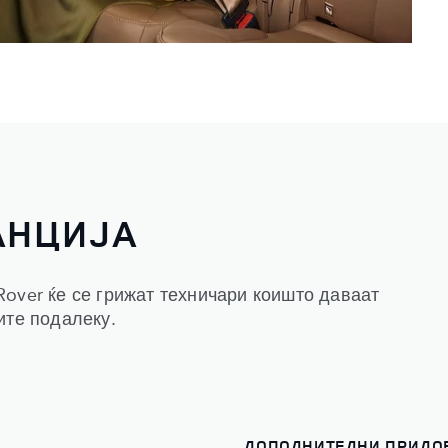
АНЦИЈА
over ќе се грижат техничари коишто даваат
ите подалеку.
ДОПОЛНИТЕЛНИ ПРИДО