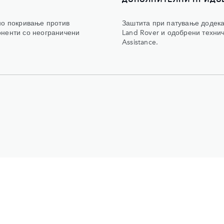
но покривање против
Заштита при патување додека
оненти со неограничени
Land Rover и одобрени технич
Assistance.