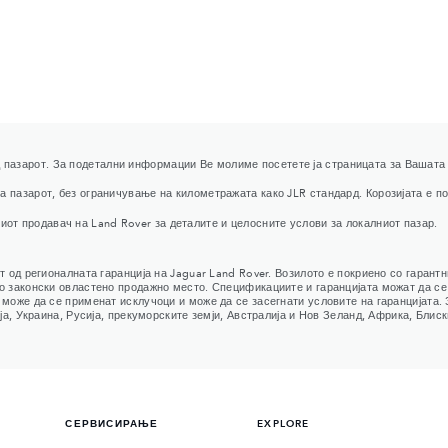
 пазарот. За подетални информации Ве молиме посетете ја страницата за Вашата з
 за пазарот, без ограничување на километражата како JLR стандард. Корозијата е 
от продавач на Land Rover за деталите и целосните услови за локалниот пазар.
т од регионалната гаранција на Jaguar Land Rover. Возилото е покриено со гарантн
о законски овластено продажно место. Спецификациите и гаранцијата можат да се 
 може да се применат исклучоци и може да се засегнати условите на гаранцијата.
ија, Украина, Русија, прекуморските земји, Австралија и Нов Зеланд, Африка, Бли
СЕРВИСИРАЊЕ
EXPLORE