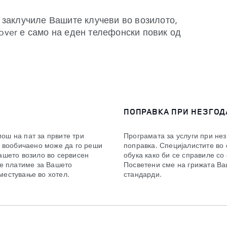
и заклучиле Вашите клучеви во возилото,
Rover е само на еден телефонски повик од
ПОПРАВКА ПРИ НЕЗГОД
ош на пат за првите три
Програмата за услуги при не
r вообичаено може да го реши
поправка. Специјалистите во
ашето возило во сервисен
обука како би се справиле со
ќе платиме за Вашето
Посветени сме на грижата Ва
местување во хотел.
стандарди.