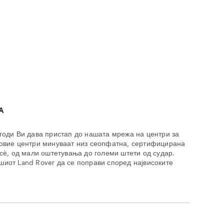
А
згоди Ви дава пристап до нашата мрежа на центри за
 овие центри минуваат низ сеопфатна, сертифицирана
 сѐ, од мали оштетувања до големи штети од судар.
шиот Land Rover да се поправи според највисоките