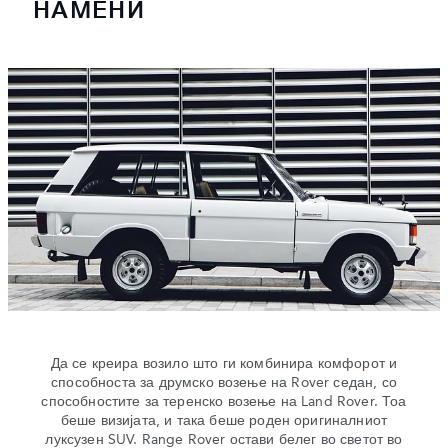
НАМЕНИ
Да се креира возило што ги комбинира комфорот и
способноста за друмско возење на Rover седан, со
способностите за теренско возење на Land Rover. Тоа
беше визијата, и така беше роден оригиналниот
луксузен SUV. Range Rover остави белег во светот во