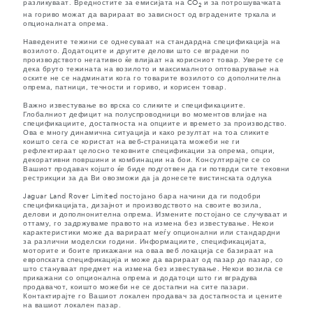
разликуваат. Вредностите за емисијата на CO
и за потрошувачката
2
на гориво можат да варираат во зависност од вградените тркала и
опционалната опрема.
Наведените тежини се однесуваат на стандардна спецификација на
возилото. Додатоците и другите делови што се вградени по
производството негативно ќе влијаат на корисниот товар. Уверете се
дека бруто тежината на возилото и максималното оптоварување на
оските не се надминати кога го товарите возилото со дополнителна
опрема, патници, течности и гориво, и корисен товар.
Важно известување во врска со сликите и спецификациите.
Глобалниот дефицит на полуспроводници во моментов влијае на
спецификациите, достапноста на опциите и времето за производство.
Ова е многу динамична ситуација и како резултат на тоа сликите
коишто сега се користат на веб-страницата можеби не ги
рефлектираат целосно тековните спецификации за опрема, опции,
декоративни површини и комбинации на бои. Консултирајте се со
Вашиот продавач којшто ќе биде подготвен да ги потврди сите тековни
рестрикции за да Ви овозможи да ја донесете вистинската одлука
Jaguar Land Rover Limited постојано бара начини да ги подобри
спецификацијата, дизајнот и производството на своите возила,
делови и дополнонителна опрема. Измените постојано се случуваат и
оттаму, го задржуваме правото на измена без известување. Некои
карактеристики може да варираат меѓу опционални или стандардни
за различни моделски години. Информациите, спецификацијата,
моторите и боите прикажани на оваа веб локација се базираат на
европската спецификација и може да варираат од пазар до пазар, со
што стануваат предмет на измена без известување. Некои возила се
прикажани со опционална опрема и додатоци што ги вградува
продавачот, коишто можеби не се достапни на сите пазари.
Контактирајте го Вашиот локален продавач за достапноста и цените
на вашиот локален пазар.