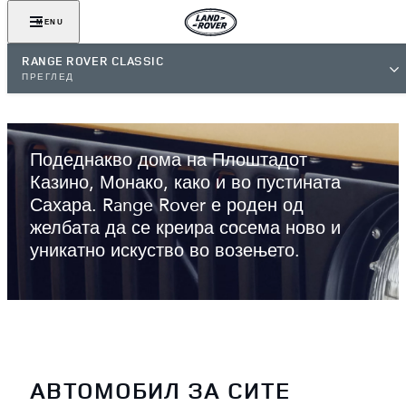
MENU
RANGE ROVER CLASSIC
ПРЕГЛЕД
ОРИГИНАЛНИОТ ЛУКСУЗЕН
SUV
Подеднакво дома на Плоштадот
Казино, Монако, како и во пустината
Сахара. Range Rover е роден од
желбата да се креира сосема ново и
уникатно искуство во возењето.
АВТОМОБИЛ ЗА СИТЕ