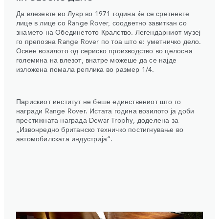
Да влезевте во Лувр во 1971 година ќе се сретневте
лице в лице со Range Rover, соодветно завиткан со
знамето на Обединетото Кралство. Легендарниот музеј
го препозна Range Rover по тоа што е: уметничко дело.
Освен возилото од сериско производство во целосна
големина на влезот, внатре можеше да се најде
изложена помала реплика во размер 1/4.
Парискиот институт не беше единствениот што го
награди Range Rover. Истата година возилото ја доби
престижната награда Dewar Trophy, доделена за
„Извонредно британско техничко постигнување во
автомобилската индустрија“.