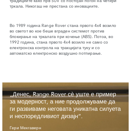
традициите како прв SUV со постојан погон на четири
тркала. Никогаш не престана со иновациите.
Во 1989 година Range Rover стана првото 4х4 возило
во светот во кое беше вграден системот против
блокирање на тркалата при кочење (АВЅ). Потоа, во
1992 година, стана првото 4х4 возило не само со
електронска контрола на тракцијата туку и со
автоматско електронско воздушно потпирање.
„Денес, Range Rover сѐ уште е пример
за модерност, а ние продолжуваме да
ги развиваме неговата уникатна силуета
и неспоредливиот дизајн“.
Гери Мекгаверн