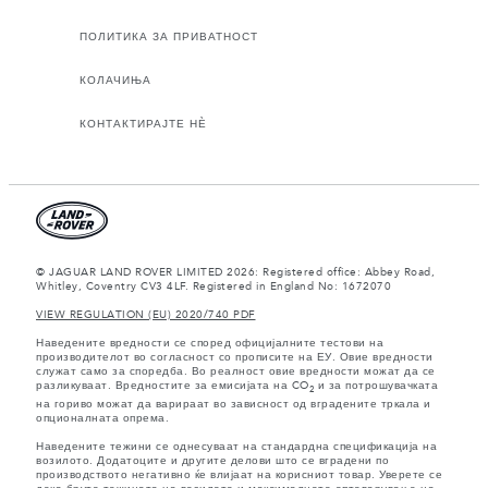
ПОЛИТИКА ЗА ПРИВАТНОСТ
КОЛАЧИЊА
КОНТАКТИРАЈТЕ НЀ
© JAGUAR LAND ROVER LIMITED 2026: Registered office: Abbey Road,
Whitley, Coventry CV3 4LF. Registered in England No: 1672070
VIEW REGULATION (EU) 2020/740 PDF
Наведените вредности се според официјалните тестови на
производителот во согласност со прописите на ЕУ. Овие вредности
служат само за споредба. Во реалност овие вредности можат да се
разликуваат. Вредностите за емисијата на CO
и за потрошувачката
2
на гориво можат да варираат во зависност од вградените тркала и
опционалната опрема.
Наведените тежини се однесуваат на стандардна спецификација на
возилото. Додатоците и другите делови што се вградени по
производството негативно ќе влијаат на корисниот товар. Уверете се