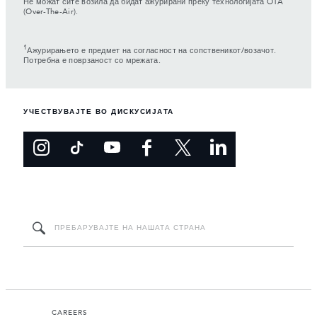
Не можат сите возила да бидат ажурирани преку технологијата OTA
(Over-The-Air).
1
Ажурирањето е предмет на согласност на сопственикот/возачот.
Потребна е поврзаност со мрежата.
УЧЕСТВУВАЈТЕ ВО ДИСКУСИЈАТА
CAREERS