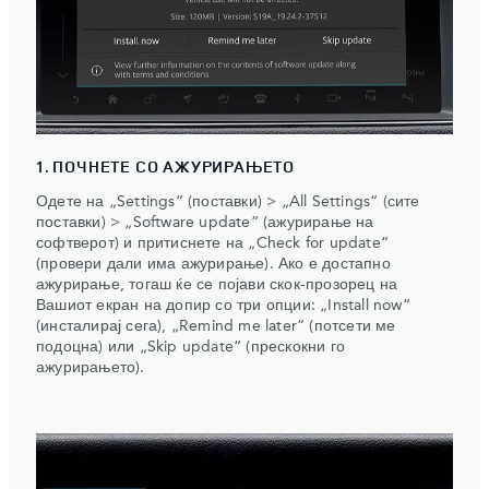
1. ПОЧНЕТЕ СО АЖУРИРАЊЕТО
Одете на „Settings“ (поставки) > „All Settings“ (сите
поставки) > „Software update“ (ажурирање на
софтверот) и притиснете на „Check for update“
(провери дали има ажурирање). Ако е достапно
ажурирање, тогаш ќе се појави скок-прозорец на
Вашиот екран на допир со три опции: „Install now“
(инсталирај сега), „Remind me later“ (потсети ме
подоцна) или „Skip update“ (прескокни го
ажурирањето).