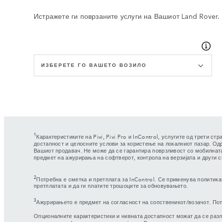
Истражете ги поврзаните услуги на Вашиот Land Rover.
ИЗБЕРЕТЕ ГО ВАШЕТО ВОЗИЛО
1
Карактеристиките на Pivi, Pivi Pro и InControl, услугите од трети с
достапност и целосните услови за користење на локалниот пазар. Од
Вашиот продавач. Не може да се гарантира поврзливост со мобилната 
предмет на ажурирања на софтверот, контрола на верзијата и други 
2
Потребна е сметка и претплата за InControl. Се применува политика
претплатата и да ги платите трошоците за обновувањето.
3
Ажурирањето е предмет на согласност на сопственикот/возачот. Пот
Опционалните карактеристики и нивната достапност можат да се разли