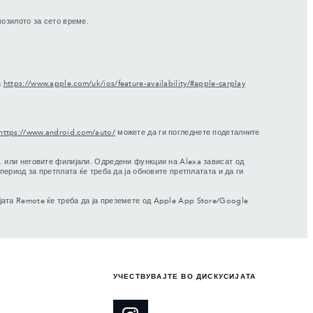
возилото за сето време.
а
https://www.apple.com/uk/ios/feature-availability/#apple-carplay
https://www.android.com/auto/
можете да ги погледнете подеталните
. или неговите филијали. Одредени функции на Alexa зависат од
ериод за претплата ќе треба да ја обновите претплатата и да ги
јата Remote ќе треба да ја преземете од Apple App Store/Google
УЧЕСТВУВАЈТЕ ВО ДИСКУСИЈАТА