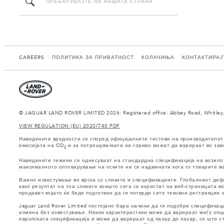
CAREERS
ПОЛИТИКА ЗА ПРИВАТНОСТ
КОЛАЧИЊА
КОНТАКТИРАЈ
© JAGUAR LAND ROVER LIMITED 2026: Registered office: Abbey Road, Whitley,
VIEW REGULATION (EU) 2020/740 PDF
Наведените вредности се според официјалните тестови на производителот 
емисијата на CO
и за потрошувачката на гориво можат да варираат во зав
2
Наведените тежини се однесуваат на стандардна спецификација на возилото
максималното оптоварување на оските не се надминати кога го товарите во
Важно известување во врска со сликите и спецификациите. Глобалниот деф
како резултат на тоа сликите коишто сега се користат на веб-страницата
продавач којшто ќе биде подготвен да ги потврди сите тековни рестрикции 
Jaguar Land Rover Limited постојано бара начини да ги подобри спецификац
измена без известување. Некои карактеристики може да варираат меѓу опц
европската спецификација и може да варираат од пазар до пазар, со што 