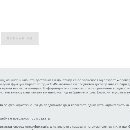
ПОКАЖИ МИ
трани, опциите и нивната достапност и понатаму се во зависност од пазарот – пров
редени функции бараат погодна СИМ картичка со соодветен договор што ќе бара д
мрежа на секоја локација. Информациите и сликите што се прикажани во однос на 
системски/визуелни измени во зависност од избраните опции. Целосните услови з
та за фер користење. За да продолжите да ја користите односната карактеристика 
ребна е поврзаност со мрежата.
куваат според спецификацијата на возилото (модел и погонски систем), или пак б