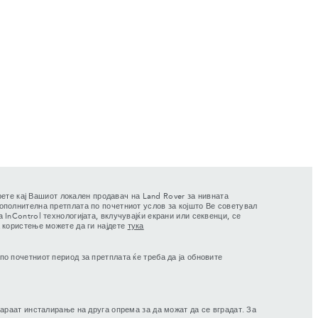
ерете кај Вашиот локален продавач на Land Rover за нивната
ополнителна претплата по почетниот услов за којшто Ве советувал
InControl технологијата, вклучувајќи екрани или секвенци, се
а користење можете да ги најдете
тука
по почетниот период за претплата ќе треба да ја обновите
араат инсталирање на друга опрема за да можат да се вградат. За