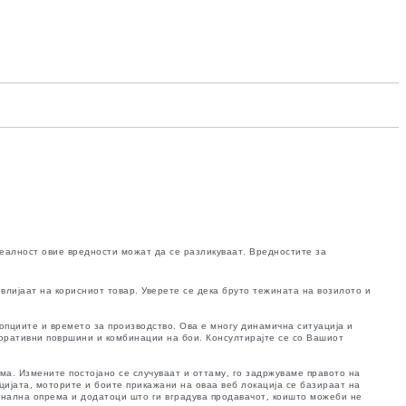
реалност овие вредности можат да се разликуваат. Вредностите за
влијаат на корисниот товар. Уверете се дека бруто тежината на возилото и
опциите и времето за производство. Ова е многу динамична ситуација и
коративни површини и комбинации на бои. Консултирајте се со Вашиот
ма. Измените постојано се случуваат и оттаму, го задржуваме правото на
ијата, моторите и боите прикажани на оваа веб локација се базираат на
онална опрема и додатоци што ги вградува продавачот, коишто можеби не