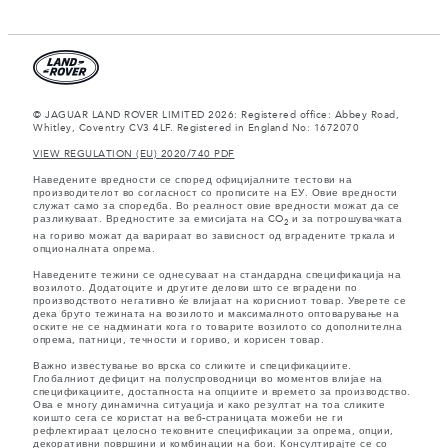
© JAGUAR LAND ROVER LIMITED 2026: Registered office: Abbey Road,
Whitley, Coventry CV3 4LF. Registered in England No: 1672070
VIEW REGULATION (EU) 2020/740 PDF
Наведените вредности се според официјалните тестови на
производителот во согласност со прописите на ЕУ. Овие вредности
служат само за споредба. Во реалност овие вредности можат да се
разликуваат. Вредностите за емисијата на CO
и за потрошувачката
2
на гориво можат да варираат во зависност од вградените тркала и
опционалната опрема.
Наведените тежини се однесуваат на стандардна спецификација на
возилото. Додатоците и другите делови што се вградени по
производството негативно ќе влијаат на корисниот товар. Уверете се
дека бруто тежината на возилото и максималното оптоварување на
оските не се надминати кога го товарите возилото со дополнителна
опрема, патници, течности и гориво, и корисен товар.
Важно известување во врска со сликите и спецификациите.
Глобалниот дефицит на полуспроводници во моментов влијае на
спецификациите, достапноста на опциите и времето за производство.
Ова е многу динамична ситуација и како резултат на тоа сликите
коишто сега се користат на веб-страницата можеби не ги
рефлектираат целосно тековните спецификации за опрема, опции,
декоративни површини и комбинации на бои. Консултирајте се со