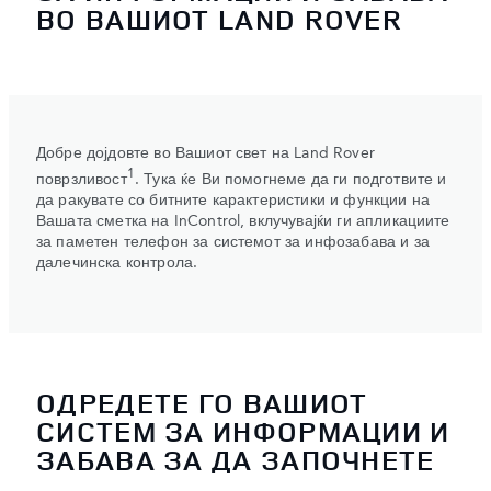
ВО ВАШИОТ LAND ROVER
Добре дојдовте во Вашиот свет на Land Rover
1
поврзливост
. Тука ќе Ви помогнеме да ги подготвите и
да ракувате со битните карактеристики и функции на
Вашата сметка на InControl, вклучувајќи ги апликациите
за паметен телефон за системот за инфозабава и за
далечинска контрола.
ОДРЕДЕТЕ ГО ВАШИОТ
СИСТЕМ ЗА ИНФОРМАЦИИ И
ЗАБАВА ЗА ДА ЗАПОЧНЕТЕ