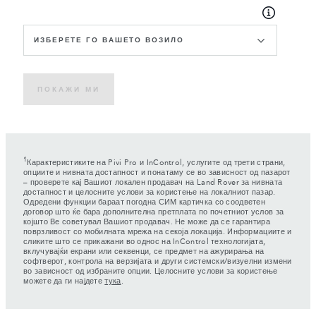
ИЗБЕРЕТЕ ГО ВАШЕТО ВОЗИЛО
ПОКАЖИ МИ
1
Карактеристиките на Pivi Pro и InControl, услугите од трети страни,
опциите и нивната достапност и понатаму се во зависност од пазарот
– проверете кај Вашиот локален продавач на Land Rover за нивната
достапност и целосните услови за користење на локалниот пазар.
Одредени функции бараат погодна СИМ картичка со соодветен
договор што ќе бара дополнителна претплата по почетниот услов за
којшто Ве советувал Вашиот продавач. Не може да се гарантира
поврзливост со мобилната мрежа на секоја локација. Информациите и
сликите што се прикажани во однос на InControl технологијата,
вклучувајќи екрани или секвенци, се предмет на ажурирања на
софтверот, контрола на верзијата и други системски/визуелни измени
во зависност од избраните опции. Целосните услови за користење
можете да ги најдете
тука
.