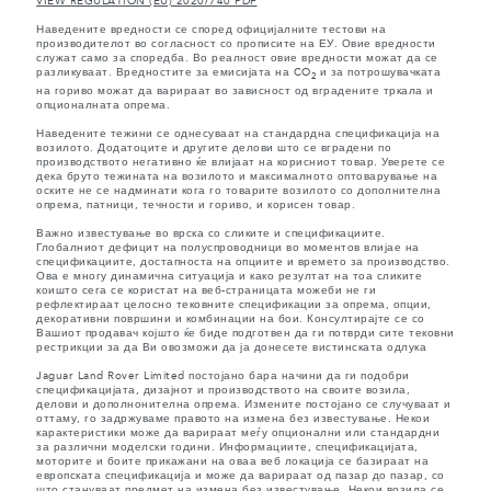
VIEW REGULATION (EU) 2020/740 PDF
Наведените вредности се според официјалните тестови на
производителот во согласност со прописите на ЕУ. Овие вредности
служат само за споредба. Во реалност овие вредности можат да се
разликуваат. Вредностите за емисијата на CO
и за потрошувачката
2
на гориво можат да варираат во зависност од вградените тркала и
опционалната опрема.
Наведените тежини се однесуваат на стандардна спецификација на
возилото. Додатоците и другите делови што се вградени по
производството негативно ќе влијаат на корисниот товар. Уверете се
дека бруто тежината на возилото и максималното оптоварување на
оските не се надминати кога го товарите возилото со дополнителна
опрема, патници, течности и гориво, и корисен товар.
Важно известување во врска со сликите и спецификациите.
Глобалниот дефицит на полуспроводници во моментов влијае на
спецификациите, достапноста на опциите и времето за производство.
Ова е многу динамична ситуација и како резултат на тоа сликите
коишто сега се користат на веб-страницата можеби не ги
рефлектираат целосно тековните спецификации за опрема, опции,
декоративни површини и комбинации на бои. Консултирајте се со
Вашиот продавач којшто ќе биде подготвен да ги потврди сите тековни
рестрикции за да Ви овозможи да ја донесете вистинската одлука
Jaguar Land Rover Limited постојано бара начини да ги подобри
спецификацијата, дизајнот и производството на своите возила,
делови и дополнонителна опрема. Измените постојано се случуваат и
оттаму, го задржуваме правото на измена без известување. Некои
карактеристики може да варираат меѓу опционални или стандардни
за различни моделски години. Информациите, спецификацијата,
моторите и боите прикажани на оваа веб локација се базираат на
европската спецификација и може да варираат од пазар до пазар, со
што стануваат предмет на измена без известување. Некои возила се