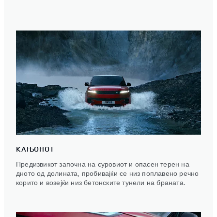
КАЊОНОТ
Предизвикот започна на суровиот и опасен терен на
дното од долината, пробивајќи се низ поплавено речно
корито и возејќи низ бетонските тунели на браната.