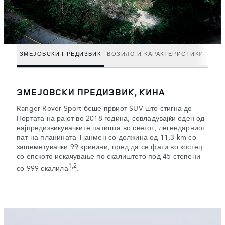
ЗМЕЈОВСКИ ПРЕДИЗВИК
ВОЗИЛО И КАРАКТЕРИСТИКИ
ЗМЕЈОВСКИ ПРЕДИЗВИК, КИНА
Ranger Rover Sport беше првиот SUV што стигна до
Портата на рајот во 2018 година, совладувајќи еден од
најпредизвикувачките патишта во светот, легендарниот
пат на планината Тјанмен со должина од 11,3 km со
зашеметувачки 99 кривини, пред да се фати во костец
со епското искачување по скалиштето под 45 степени
1,2
со 999 скалила
.