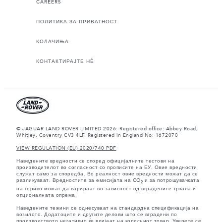
CAREERS
ПОЛИТИКА ЗА ПРИВАТНОСТ
КОЛАЧИЊА
КОНТАКТИРАЈТЕ НЀ
© JAGUAR LAND ROVER LIMITED 2026: Registered office: Abbey Road,
Whitley, Coventry CV3 4LF. Registered in England No: 1672070
VIEW REGULATION (EU) 2020/740 PDF
Наведените вредности се според официјалните тестови на
производителот во согласност со прописите на ЕУ. Овие вредности
служат само за споредба. Во реалност овие вредности можат да се
разликуваат. Вредностите за емисијата на CO
и за потрошувачката
2
на гориво можат да варираат во зависност од вградените тркала и
опционалната опрема.
Наведените тежини се однесуваат на стандардна спецификација на
возилото. Додатоците и другите делови што се вградени по
производството негативно ќе влијаат на корисниот товар. Уверете се