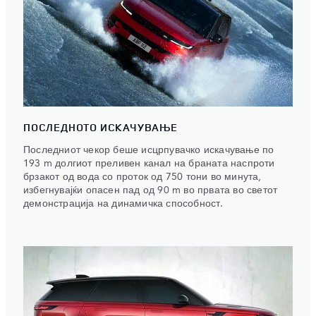
ПОСЛЕДНОТО ИСКАЧУВАЊЕ
Последниот чекор беше исцрпувачко искачување по
193 m долгиот преливен канал на браната наспроти
брзакот од вода со проток од 750 тони во минута,
избегнувајќи опасен пад од 90 m во првата во светот
демонстрација на динамичка способност.