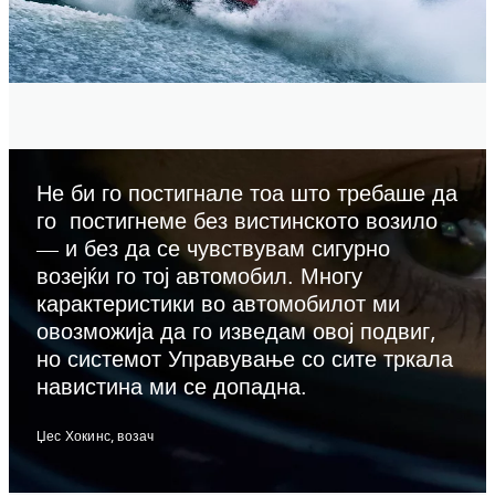
Не би го постигнале тоа што требаше да
го постигнеме без вистинското возило
— и без да се чувствувам сигурно
возејќи го тој автомобил. Многу
карактеристики во автомобилот ми
овозможија да го изведам овој подвиг,
но системот Управување со сите тркала
навистина ми се допадна.
Џес Хокинс, возач