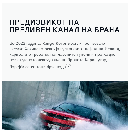
ПРЕДИЗВИКОТ НА
ПРЕЛИВЕН КАНАЛ НА БРАНА
Во 2022 година, Range Rover Sport и тест возачот
Џесика Хокинс го освоија вулканскиот пејзаж на Исланд,
карпестите гребени, поплавените тунели и претходно
неизведеното искачување по браната Каранјукар,
1,2
борејќи се со тони брза вода
.