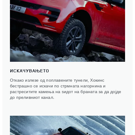
ИСКАЧУВАЊЕТО
Откако излезе од поплавените тунели, Хокинс
бестрашно се искачи по стрмната нагорнина и
растреситите камења на ѕидот на браната за да дојде
до преливниот канал.