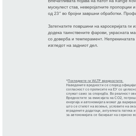
Впечатливата појава на патот на Range Rove
мускулест став, неверојатните пропорции и
од 23“ во бројни завршни обработки. Проф
Затегнатите површини на каросеријата ги 
додека таинствените фарови, украсната мас
со доверба и темперамент. Непрекинатата 
изгледот на задниот дел.
*
Погледнете ги WLTP вредностите.
Наведените вредности се според официјал
согласност со прописите на ЕУ со целосн
служат само за споредба. Во реалност ов
Вредностите за емисијата на CO2, потрош
енергија и автономијата можат да варираа
што се стилот на возење, условите на око
вградените додатоци, актуелната патека и
за автономијата се базираат на сериско в