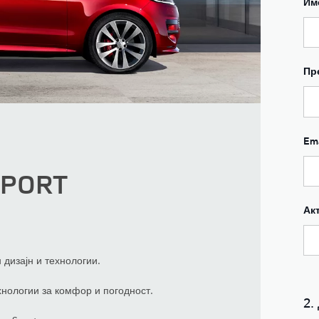
Им
Пр
Ema
SPORT
Ак
 дизајн и технологии.
хнологии за комфор и погодност.
2.