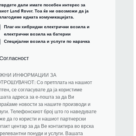
тврдете дали имате посебен интерес за
иот Land Rover. Тоа ќе ни овозможи да ја
илагодиме идната комуникацијата.
Плаг-ин хибридни електрични возила и
електрични возила на батерии
Специјални возила и услуги по нарачка
 Согласност
ЖНИ ИНФОРМАЦИИ ЗА
ТРОШУВАЧОТ: Со претплатa на нашиот
лтен, се согласувате да ја користиме
шата адреса за е-пошта за да Ви
праќаме новости за нашите производи и
луги. Телефонскиот број што го наведувате
же да го користи и нашиот партнерски
нтакт центар за да Ве контактира во врска
 релевантни понуди и услуги. Вашата