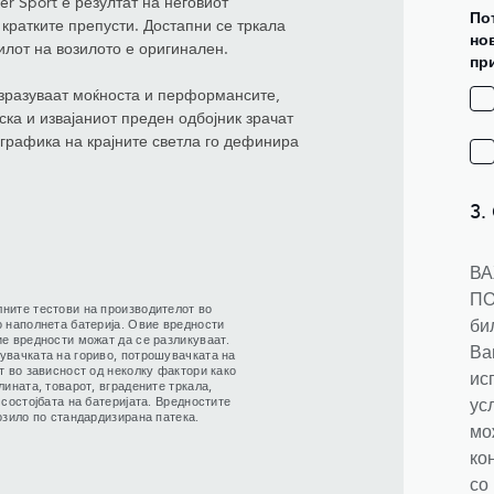
r Sport е резултат на неговиот
По
 кратките препусти. Достапни се тркала
нов
илот на возилото е оригинален.
пр
изразуваат моќноста и перформансите,
ка и извајаниот преден одбојник зрачат
графика на крајните светла го дефинира
3.
ВА
ПО
ните тестови на производителот во
би
о наполнета батерија. Овие вредности
ие вредности можат да се разликуваат.
Ва
увачката на гориво, потрошувачката на
т во зависност од неколку фактори како
ис
лината, товарот, вградените тркала,
 состојбата на батеријата. Вредностите
ус
озило по стандардизирана патека.
мо
ко
со