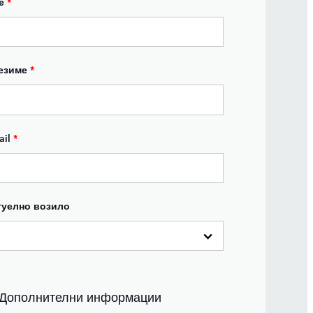
е
*
езиме
*
il
*
туелно возило
 Дополнителни информации