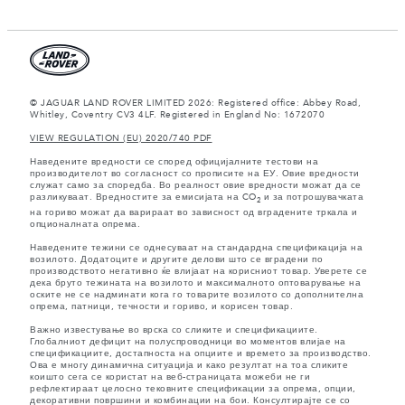
© JAGUAR LAND ROVER LIMITED 2026: Registered office: Abbey Road,
Whitley, Coventry CV3 4LF. Registered in England No: 1672070
VIEW REGULATION (EU) 2020/740 PDF
Наведените вредности се според официјалните тестови на
производителот во согласност со прописите на ЕУ. Овие вредности
служат само за споредба. Во реалност овие вредности можат да се
разликуваат. Вредностите за емисијата на CO
и за потрошувачката
2
на гориво можат да варираат во зависност од вградените тркала и
опционалната опрема.
Наведените тежини се однесуваат на стандардна спецификација на
возилото. Додатоците и другите делови што се вградени по
производството негативно ќе влијаат на корисниот товар. Уверете се
дека бруто тежината на возилото и максималното оптоварување на
оските не се надминати кога го товарите возилото со дополнителна
опрема, патници, течности и гориво, и корисен товар.
Важно известување во врска со сликите и спецификациите.
Глобалниот дефицит на полуспроводници во моментов влијае на
спецификациите, достапноста на опциите и времето за производство.
Ова е многу динамична ситуација и како резултат на тоа сликите
коишто сега се користат на веб-страницата можеби не ги
рефлектираат целосно тековните спецификации за опрема, опции,
декоративни површини и комбинации на бои. Консултирајте се со