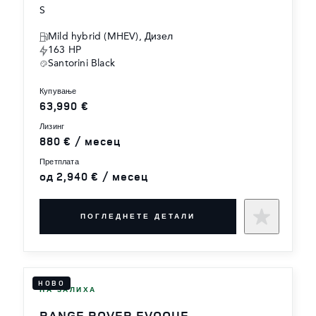
S
Mild hybrid (MHEV), Дизел
163 HP
Santorini Black
купување
63,990 €
лизинг
880 € / месец
претплата
од 2,940 € / месец
ПОГЛЕДНЕТЕ ДЕТАЛИ
НОВО
НА ЗАЛИХА
RANGE ROVER EVOQUE