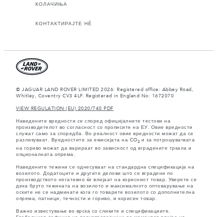
КОЛАЧИЊА
КОНТАКТИРАЈТЕ НЀ
© JAGUAR LAND ROVER LIMITED 2026: Registered office: Abbey Road,
Whitley, Coventry CV3 4LF. Registered in England No: 1672070
VIEW REGULATION (EU) 2020/740 PDF
Наведените вредности се според официјалните тестови на
производителот во согласност со прописите на ЕУ. Овие вредности
служат само за споредба. Во реалност овие вредности можат да се
разликуваат. Вредностите за емисијата на CO
и за потрошувачката
2
на гориво можат да варираат во зависност од вградените тркала и
опционалната опрема.
Наведените тежини се однесуваат на стандардна спецификација на
возилото. Додатоците и другите делови што се вградени по
производството негативно ќе влијаат на корисниот товар. Уверете се
дека бруто тежината на возилото и максималното оптоварување на
оските не се надминати кога го товарите возилото со дополнителна
опрема, патници, течности и гориво, и корисен товар.
Важно известување во врска со сликите и спецификациите.