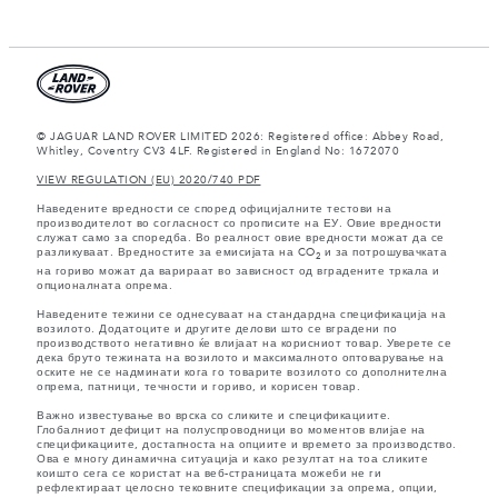
© JAGUAR LAND ROVER LIMITED 2026: Registered office: Abbey Road,
Whitley, Coventry CV3 4LF. Registered in England No: 1672070
VIEW REGULATION (EU) 2020/740 PDF
Наведените вредности се според официјалните тестови на
производителот во согласност со прописите на ЕУ. Овие вредности
служат само за споредба. Во реалност овие вредности можат да се
разликуваат. Вредностите за емисијата на CO
и за потрошувачката
2
на гориво можат да варираат во зависност од вградените тркала и
опционалната опрема.
Наведените тежини се однесуваат на стандардна спецификација на
возилото. Додатоците и другите делови што се вградени по
производството негативно ќе влијаат на корисниот товар. Уверете се
дека бруто тежината на возилото и максималното оптоварување на
оските не се надминати кога го товарите возилото со дополнителна
опрема, патници, течности и гориво, и корисен товар.
Важно известување во врска со сликите и спецификациите.
Глобалниот дефицит на полуспроводници во моментов влијае на
спецификациите, достапноста на опциите и времето за производство.
Ова е многу динамична ситуација и како резултат на тоа сликите
коишто сега се користат на веб-страницата можеби не ги
рефлектираат целосно тековните спецификации за опрема, опции,