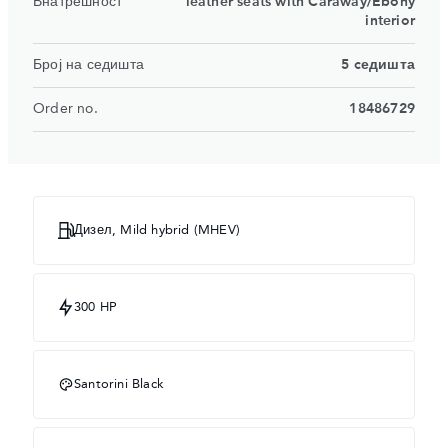
Внатрешност
leather seats with Caraway/Ebony
interior
Број на седишта
5 cедишта
Order no.
18486729
Дизел, Mild hybrid (MHEV)
300 HP
Santorini Black