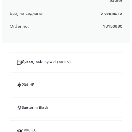
leather
Број на седишта
5 cедишта
Order no.
18150880
Дизел, Mild hybrid (MHEV)
204 HP
Santorini Black
1998 CC