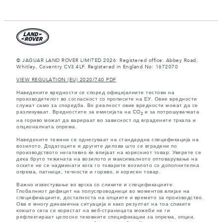
© JAGUAR LAND ROVER LIMITED 2026: Registered office: Abbey Road,
Whitley, Coventry CV3 4LF. Registered in England No: 1672070
VIEW REGULATION (EU) 2020/740 PDF
Наведените вредности се според официјалните тестови на
производителот во согласност со прописите на ЕУ. Овие вредности
служат само за споредба. Во реалност овие вредности можат да се
разликуваат. Вредностите за емисијата на CO
и за потрошувачката
2
на гориво можат да варираат во зависност од вградените тркала и
опционалната опрема.
Наведените тежини се однесуваат на стандардна спецификација на
возилото. Додатоците и другите делови што се вградени по
производството негативно ќе влијаат на корисниот товар. Уверете се
дека бруто тежината на возилото и максималното оптоварување на
оските не се надминати кога го товарите возилото со дополнителна
опрема, патници, течности и гориво, и корисен товар.
Важно известување во врска со сликите и спецификациите.
Глобалниот дефицит на полуспроводници во моментов влијае на
спецификациите, достапноста на опциите и времето за производство.
Ова е многу динамична ситуација и како резултат на тоа сликите
коишто сега се користат на веб-страницата можеби не ги
рефлектираат целосно тековните спецификации за опрема, опции,