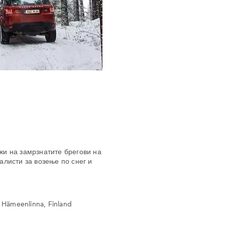
жи на замрзнатите брегови на
алисти за возење по снег и
0 Hämeenlinna, Finland