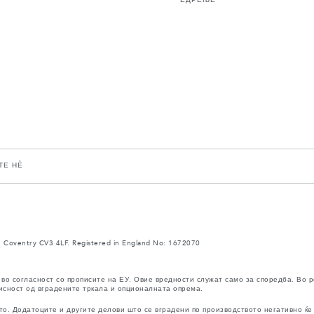
ТЕ НЀ
 Coventry CV3 4LF. Registered in England No: 1672070
во согласност со прописите на ЕУ. Овие вредности служат само за споредба. Во 
исност од вградените тркала и опционалната опрема.
. Додатоците и другите делови што се вградени по производството негативно ќе 