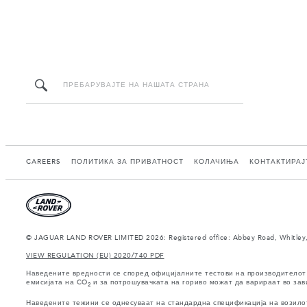
CAREERS
ПОЛИТИКА ЗА ПРИВАТНОСТ
КОЛАЧИЊА
КОНТАКТИРАЈ
© JAGUAR LAND ROVER LIMITED 2026: Registered office: Abbey Road, Whitley,
VIEW REGULATION (EU) 2020/740 PDF
Наведените вредности се според официјалните тестови на производителот 
емисијата на CO
и за потрошувачката на гориво можат да варираат во зав
2
Наведените тежини се однесуваат на стандардна спецификација на возилото