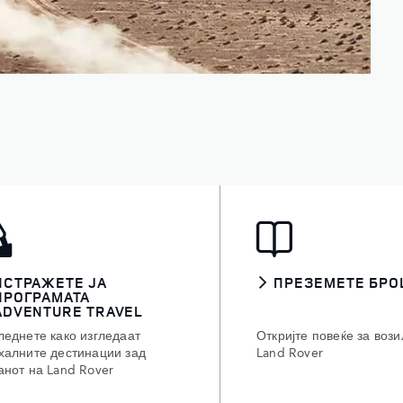
ИСТРАЖЕТЕ ЈА
ПРЕЗЕМЕТЕ БРО
ПРОГРАМАТА
ADVENTURE TRAVEL
леднете како изгледаат
Откријте повеќе за вози
халните дестинации зад
Land Rover
анот на Land Rover