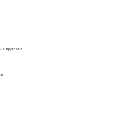
евна програма
ње