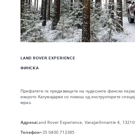
LAND ROVER EXPERIENCE
ФИНСКА
Прифатете ги предизвиците на чудесните фински пејза
езерото Катумајарви со помош од инструкторите специј
мраз.
Адреса
Land Rover Experience, Vanajanlinnantie 4, 1321
Телефон
+35 0400 712385