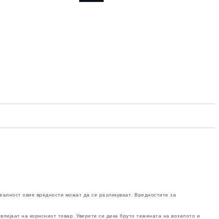
реалност овие вредности можат да се разликуваат. Вредностите за
влијаат на корисниот товар. Уверете се дека бруто тежината на возилото и