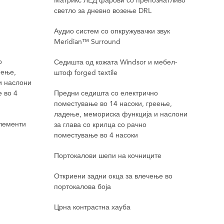
Матрикс ЛЕД фарови со препознатливо
светло за дневно возење DRL
Мат
све
Аудио систем со опкружувачки звук
Meridian™ Surround
Ауд
Mer
о
Седишта од кожата Windsor и мебел-
еење,
штоф forged textile
Сед
и наслони
штоф
 во 4
Предни седишта со електрично
поместување во 14 насоки, греење,
Пре
ладење, мемориска функција и наслони
пом
лементи
за глава со крилца со рачно
лад
поместување во 4 насоки
за г
пом
Портокалови шепи на кочниците
Жол
Откриени задни окца за влечење во
портокалова боја
Отк
жолт
Црна контрастна хауба
Спој