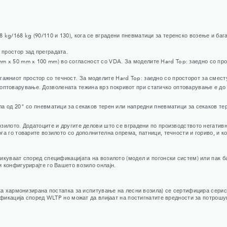
kg/168 kg (90/110 и 130), кога се вградени пневматици за теренско возење и баг
 простор зад преградата.
m x 50 mm x 100 mm) во согласност со VDA. За моделите Hard Top: заедно со про
ажниот простор со течност. За моделите Hard Top: заедно со просторот за сместу
оптоварување. Дозволената тежина врз покривот при статичко оптоварување е до 
кала од 20" со пневматици за секаков терен или напредни пневматици за секаков те
илото. Додатоците и другите делови што се вградени по производството негативно
а го товарите возилото со дополнителна опрема, патници, течности и гориво, и к
куваат според спецификацијата на возилото (модел и погонски систем) или пак б
 конфигурирајте го Вашето возило онлајн.
ска хармонизирана постапка за испитување на лесни возила) се сертифицира серис
ификација според WLTP но можат да влијаат на постигнатите вредности за потрошу