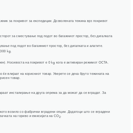
ажник за покривот за експедиции. Дозволената тежина врз покривот
сторот за сместување под подот во багажниот простор, без дигалката
вање под подот во багажниот простор, без дигалката и алатите.
300 kg.
рен). Носивоста на покривот е 0 kg кога е активиран режимот OCTA.
 ќе влијаат на корисниот товар. Уверете се дека бруто тежината на
орисен товар.
араат инсталирање на друга опрема за да можат да се вградат. За
кото возило со фабрички вградени опции. Додатоци што се вградени
вачката на гориво и емисијата на CO
.
2