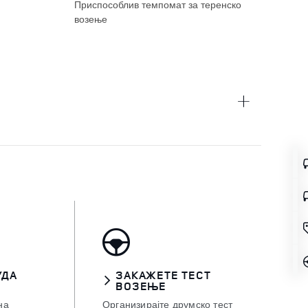
Приспособлив темпомат за теренско
боја
возење
Про
УДА
ЗАКАЖЕТЕ ТЕСТ
ВОЗЕЊЕ
на
Организирајте друмско тест