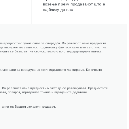
возење преку продавачот што е
најблизу до вас
ие вредности служат само за споредба. Во реалност овие вредности
да варираат во зависност од неколку фактори како што се стилот на
омијата се базираат на сериско возило по стандардизирана патека.
 планирани за воведување по иницијалното лансирање. Конечните
. Во реалност овие вредности можат да се разликуваат. Вредностите
ата, товарот, вградените тркала и вградените додатоци.
стапни од Вашиот локален продавач.