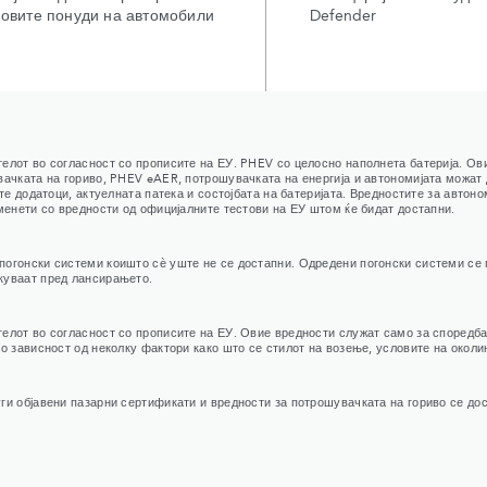
новите понуди на автомобили
Defender
елот во согласност со прописите на ЕУ. PHEV со целосно наполнета батерија. Ов
ачката на гориво, PHEV eAER, потрошувачката на енергија и автономијата можат 
те додатоци, актуелната патека и состојбата на батеријата. Вредностите за автон
менети со вредности од официјалните тестови на ЕУ штом ќе бидат достапни.
погонски системи коишто сѐ уште не се достапни. Одредени погонски системи се
куваат пред лансирањето.
елот во согласност со прописите на ЕУ. Овие вредности служат само за споредба
о зависност од неколку фактори како што се стилот на возење, условите на околин
ги објавени пазарни сертификати и вредности за потрошувачката на гориво се до