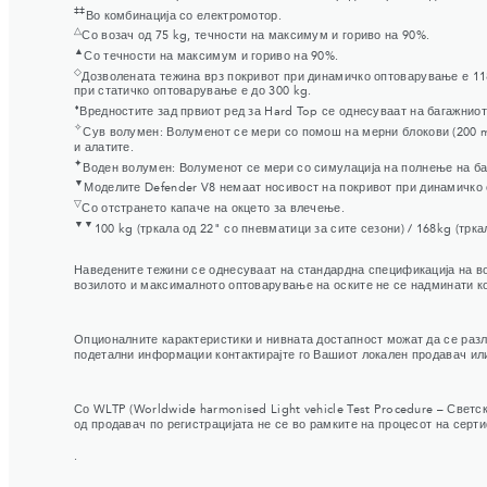
‡‡
Во комбинација со електромотор.
△
Со возач од 75 kg, течности на максимум и гориво на 90%.
▲
Со течности на максимум и гориво на 90%.
◇
Дозволената тежина врз покривот при динамичко оптоварување е 118 
при статичко оптоварување е до 300 kg.
⬧
Вредностите зад првиот ред за Hard Top се однесуваат на багажниот
✧
Сув волумен: Волуменот се мери со помош на мерни блокови (200 m
и алатите.
✦
Воден волумен: Волуменот се мери со симулација на полнење на баг
▼
Моделите Defender V8 немаат носивост на покривот при динамичко 
▽
Со отстрането капаче на окцето за влечење.
▼▼
100 kg (тркала од 22" со пневматици за сите сезони) / 168kg (тр
Наведените тежини се однесуваат на стандардна спецификација на воз
возилото и максималното оптоварување на оските не се надминати ког
Опционалните карактеристики и нивната достапност можат да се разли
подетални информации контактирајте го Вашиот локален продавач или
Со WLTP (Worldwide harmonised Light vehicle Test Procedure – Свет
од продавач по регистрацијата не се во рамките на процесот на серт
.