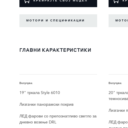
КРЕИРАЈТЕ СВОЈ МОДЕЛ
КР
МОТОРИ И СПЕЦИФИКАЦИИ
МОТО
ГЛАВНИ КАРАКТЕРИСТИКИ
Вклучува:
Вклучува:
19" тркала Style 6010
20" тркала
темносива
Лизгачки панорамски покрив
Лизгачки 
ЛЕД фарови со препознатливо светло за
дневно возење DRL
ЛЕД фаров