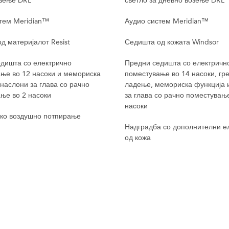
озење DRL
светло за дневно возење DRL
тем Meridian™
Аудио систем Meridian™
д материјалот Resist
Седишта од кожата Windsor
дишта со електрично
Предни седишта со електричн
ње во 12 насоки и мемориска
поместување во 14 насоки, гр
 наслони за глава со рачно
ладење, мемориска функција 
ње во 2 насоки
за глава со рачно поместување
насоки
ко воздушно потпирање
Надградба со дополнителни е
од кожа