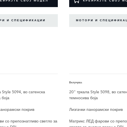
ЕИРАЈТЕ СВОЈ МОДЕЛ
КРЕИРАЈТЕ СВОЈ М
РИ И СПЕЦИФИКАЦИИ
МОТОРИ И СПЕЦИФИКА
Вклучува:
 Style 5094, во сатенска
20" тркала Style 5098, во сате
 боја
темносива боја
панорамски покрив
Лизгачки панорамски покрив
и со препознатливо светло за
Матрикс ЛЕД фарови со препо