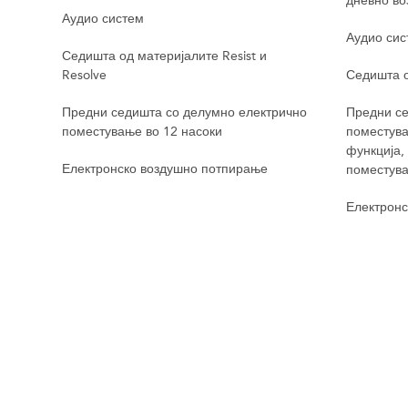
дневно в
Аудио систем
Аудио сис
Седишта од материјалите Resist и
Resolve
Седишта о
Предни седишта со делумно електрично
Предни се
поместување во 12 насоки
поместува
функција,
Електронско воздушно потпирање
поместува
Електронс