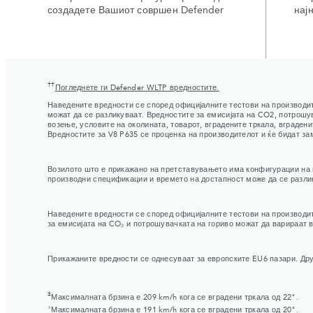
создадете Вашиот совршен Defender
нај
††
Погледнете ги Defender WLTP вредностите.
Наведените вредности се според официјалните тестови на производит
можат да се разликуваат. Вредностите за емисијата на CO2, потрошув
возење, условите на околината, товарот, вградените тркала, вградени
Вредностите за V8 P635 се проценка на производителот и ќе бидат за
Возилото што е прикажано на претставувањето има конфигурации на 
производни спецификации и времето на достапност може да се разли
Наведените вредности се според официјалните тестови на производит
за емисијата на CO₂ и потрошувачката на гориво можат да варираат в
Прикажаните вредности се однесуваат за европските EU6 пазари. Дру
‡
Максималната брзина е 209 km/h кога се вградени тркала од 22".
⬨
Максималната брзина е 191 km/h кога се вградени тркала од 20".