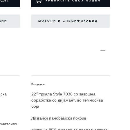
ОДЕЛ
КРЕИРАЈТЕ СВОЈ МОДЕЛ
ЦИИ
МОТОРИ И СПЕЦИФИКАЦИИ
Вклучува:
Вклуч
нска
22” тркала Style 7030 со завршна
22" 
обработка со дијамант, во темносива
обра
боја
темн
сива
Лизгачки панорамски покрив
знатливо
Лиз