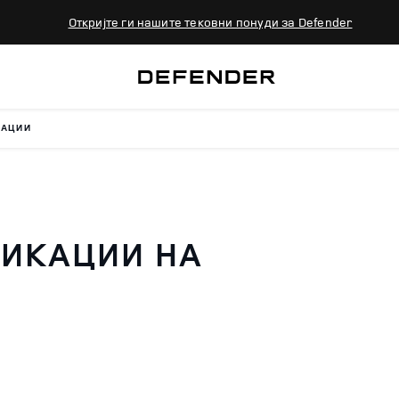
Откријте ги нашите тековни понуди за Defender
КАЦИИ
ИКАЦИИ НА