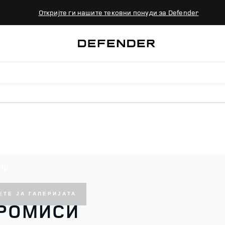
Откријте ги нашите тековни понуди за Defender
TBOUND
ор.
ЕТЕ ЈА ГАЛЕРИЈАТА
ПРОМИСИ