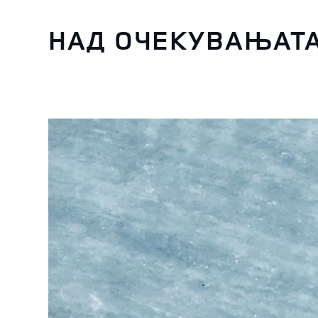
НАД ОЧЕКУВАЊАТ
3
/
4