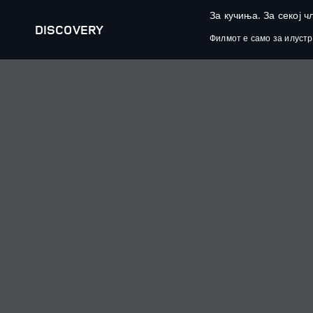
За кучиња. За секој ч
DISCOVERY
Филмот е само за илустр
MENU
НАШИ ВОЗИЛА
ИСТРАЖУВАЊЕ
RANGE ROVER
ПРЕЗЕМЕТЕ ЈА БРОШУРАТА
RANGE ROVER SPORT
СПОРЕДЕТЕ ГИ НАШИТЕ ВО
RANGE ROVER VELAR
ЗАКАЖЕТЕ ТЕСТ ВОЗЕЊЕ
RANGE ROVER EVOQUE
ИНФОРМИРАЈТЕ МЕ РЕДОВ