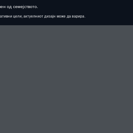
Откријте ги нашите тековни понуди за Discovery
лен од семејството.
ативни цели; актуелниот дизајн може да варира.
СЕРВИСИРАЊЕ
EXPLORE
ЗАКАЖЕТЕ СЕРВИС
ПРЕГЛЕД
ЗИЛА
DEF (ADBLUE®)
ОДГОВОРНО РАБОТЕЊЕ
ПРЕЗЕМАЊЕ И ИСПОРАКА
LAND ROVER CLASSIC
НО