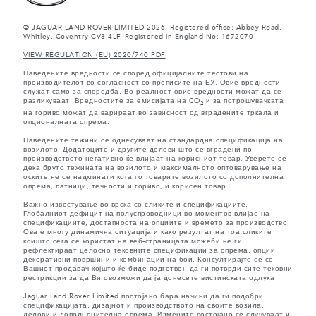
© JAGUAR LAND ROVER LIMITED 2026: Registered office: Abbey Road,
Whitley, Coventry CV3 4LF. Registered in England No: 1672070
VIEW REGULATION (EU) 2020/740 PDF
Наведените вредности се според официјалните тестови на
производителот во согласност со прописите на ЕУ. Овие вредности
служат само за споредба. Во реалност овие вредности можат да се
разликуваат. Вредностите за емисијата на CO
и за потрошувачката
2
на гориво можат да варираат во зависност од вградените тркала и
опционалната опрема.
Наведените тежини се однесуваат на стандардна спецификација на
возилото. Додатоците и другите делови што се вградени по
производството негативно ќе влијаат на корисниот товар. Уверете се
дека бруто тежината на возилото и максималното оптоварување на
оските не се надминати кога го товарите возилото со дополнителна
опрема, патници, течности и гориво, и корисен товар.
Важно известување во врска со сликите и спецификациите.
Глобалниот дефицит на полуспроводници во моментов влијае на
спецификациите, достапноста на опциите и времето за производство.
Ова е многу динамична ситуација и како резултат на тоа сликите
коишто сега се користат на веб-страницата можеби не ги
рефлектираат целосно тековните спецификации за опрема, опции,
декоративни површини и комбинации на бои. Консултирајте се со
Вашиот продавач којшто ќе биде подготвен да ги потврди сите тековни
рестрикции за да Ви овозможи да ја донесете вистинската одлука
Jaguar Land Rover Limited постојано бара начини да ги подобри
спецификацијата, дизајнот и производството на своите возила,
делови и дополнонителна опрема. Измените постојано се случуваат и