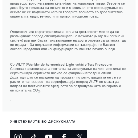
производството негативно ќе влијаат на корисниот товар. Уверете се
дека бруто тежината на возилото и максималното оптоварување на
оските не се надминати кога го товарите возилото со дополнителна
опрема, патници, течности и гориво, и корисен товар.
Опционалните карактеристики и нивната достапност можат да се
разликуваат според спецификацијата на возилото (модел и погонски
систем) или пак бараат инсталирање на друга опрема за да можат да
се вградат. За подетални информации контактирајте го Вашиот
локален продавач или конфигурирајте го Вашето возило онлајн.
Со WLTP (Worldwide harmonised Light vehicle Test Procedure –
Светска хармонизирана постапка за испитување на лесни возила) се
сертифицира сериското возило со фабрички вградени опции.
Додатоци што се вградени од продавач по регистрацијата не се во
рамките на процесот на сертификација според WLTP но можат да
влијаат на постигнатите вредности за потрошувачката на гориво и
емисијата на CO
.
2
.
УЧЕСТВУВАЈТЕ ВО ДИСКУСИЈАТА