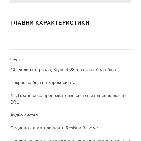
ГЛАВНИ КАРАКТЕРИСТИКИ
Вклучува:
18" челични тркала, Style 5093, во сјајна бела боја
Покрив во боја на каросеријата
ЛЕД фарови со препознатливо светло за дневно возење
DRL
Аудио систем
Седишта од материјалите Resist и Resolve
Предни седишта со делумно електрично поместување во