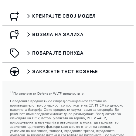
КРЕИРАЈТЕ СВОЈ МОДЕЛ
ВОЗИЛА НА ЗАЛИХА
ПОБАРАЈТЕ ПОНУДА
ЗАКАЖЕТЕ ТЕСТ ВОЗЕЊЕ
††
Погледнете ги Defender WLTP вредностите.
Наведените вредности се според официјалните тестови на
производителот во согласност со прописите на ЕУ. PHEV со целосно
наполнета батерија. Овие вредности служат само за споредба. Во
реалност овие вредности можат да се разликуваат. Вредностите за
емисијата на CO2, потрошувачката на гориво, PHEV eAER,
потрошувачката на енергија и автономијата можат да варираат во
зависност од неколку фактори како што се стилот на возење,
условите на околината, товарот, вградените тркала, вградените
додатоци, актуелната патека и состојбата на батеријата. Вредностите