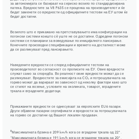
за автономијата се базираат на сериско возило по стандардизирана
патека. Вредностите за V8 P635 се проценка на производителот и ќе
бидат заменети со вредности од официјалните тестови на ЕУ штом ќе
бидат достапни.
Возилото што е прикажано на претставувањето има конфигурации на
погонски системи коишто сѐ уште не се достапни. Одредени погонски
системи се планирани за воведување по иницијалното лансирање.
Конечните производни спецификации и времето на достапност може
да се разликуваат пред лансирањето.
Наведените вредности се според официјалните тестови на
производителот во согласност со прописите на ЕУ. Овие вредности
служат само за споредба. Во реалност овие вредности можат да се
разликуваат. Вредностите за емисијата на CO₂ и потрошувачката на
гориво можат да варираат во зависност од неколку фактори како што
се стилот на возење, условите на околината, товарот, вградените
тркала и вградените додатоци.
Прикажаните вредности се однесуваат за европските EU6 пазари.
Други објавени пазарни сертификати и вредности за потрошувачката
на гориво се достапни од Вашиот локален продавач.
‡
Максималната брзина е 209 km/h кога се вградени тркала од 22".
⬨
Максималната брзина е 191 km/h кога се вградени тркала од 20".