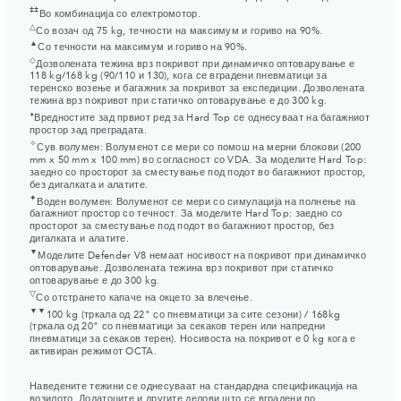
‡‡
Во комбинација со електромотор.
△
Со возач од 75 kg, течности на максимум и гориво на 90%.
▲
Со течности на максимум и гориво на 90%.
◇
Дозволената тежина врз покривот при динамичко оптоварување е
118 kg/168 kg (90/110 и 130), кога се вградени пневматици за
теренско возење и багажник за покривот за експедиции. Дозволената
тежина врз покривот при статичко оптоварување е до 300 kg.
⬧
Вредностите зад првиот ред за Hard Top се однесуваат на багажниот
простор зад преградата.
✧
Сув волумен: Волуменот се мери со помош на мерни блокови (200
mm x 50 mm x 100 mm) во согласност со VDA. За моделите Hard Top:
заедно со просторот за сместување под подот во багажниот простор,
без дигалката и алатите.
✦
Воден волумен: Волуменот се мери со симулација на полнење на
багажниот простор со течност. За моделите Hard Top: заедно со
просторот за сместување под подот во багажниот простор, без
дигалката и алатите.
▼
Моделите Defender V8 немаат носивост на покривот при динамичко
оптоварување. Дозволената тежина врз покривот при статичко
оптоварување е до 300 kg.
▽
Со отстрането капаче на окцето за влечење.
▼▼
100 kg (тркала од 22" со пневматици за сите сезони) / 168kg
(тркала од 20" со пневматици за секаков терен или напредни
пневматици за секаков терен). Носивоста на покривот е 0 kg кога е
активиран режимот OCTA.
Наведените тежини се однесуваат на стандардна спецификација на
возилото. Додатоците и другите делови што се вградени по