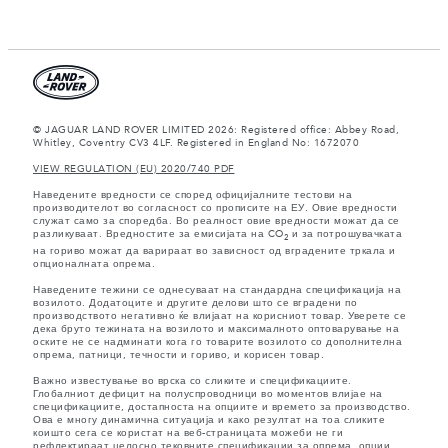
© JAGUAR LAND ROVER LIMITED 2026: Registered office: Abbey Road,
Whitley, Coventry CV3 4LF. Registered in England No: 1672070
VIEW REGULATION (EU) 2020/740 PDF
Наведените вредности се според официјалните тестови на
производителот во согласност со прописите на ЕУ. Овие вредности
служат само за споредба. Во реалност овие вредности можат да се
разликуваат. Вредностите за емисијата на CO
и за потрошувачката
2
на гориво можат да варираат во зависност од вградените тркала и
опционалната опрема.
Наведените тежини се однесуваат на стандардна спецификација на
возилото. Додатоците и другите делови што се вградени по
производството негативно ќе влијаат на корисниот товар. Уверете се
дека бруто тежината на возилото и максималното оптоварување на
оските не се надминати кога го товарите возилото со дополнителна
опрема, патници, течности и гориво, и корисен товар.
Важно известување во врска со сликите и спецификациите.
Глобалниот дефицит на полуспроводници во моментов влијае на
спецификациите, достапноста на опциите и времето за производство.
Ова е многу динамична ситуација и како резултат на тоа сликите
коишто сега се користат на веб-страницата можеби не ги
рефлектираат целосно тековните спецификации за опрема, опции,