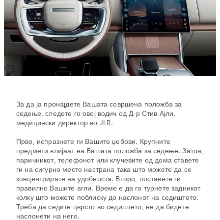
За да ја пронајдете Вашата совршена положба за
седење, следете го овој водич од Д-р Стив Ајли,
медицински директор во JLR.
Прво, испразнете ги Вашите џебови. Крупните
предмети влијаат на Вашата положба за седење. Затоа,
паричникот, телефонот или клучевите од дома ставете
ги на сигурно место настрана така што можете да се
концентрирате на удобноста. Второ, поставете ги
правилно Вашите агли. Време е да го турнете задникот
колку што можете поблиску до наслонот на седиштето.
Треба да седите цврсто во седиштето, не да бидете
наслонети на него.