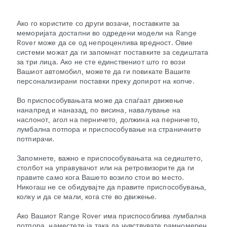
Ако го користите со други возачи, поставките за
меморијата достапни во одредени модели на Range
Rover може да се од непроценлива вредност. Овие
системи можат да ги запомнат поставките за седиштата
за три лица. Ако не сте единствениот што го вози
Вашиот автомобил, можете да ги повикате Вашите
персонализирани поставки преку допирот на копче.
Во приспособувањата може да спаѓаат движење
нанапред и наназад, по висина, навалување на
наслонот, агол на перничето, должина на перничето,
лумбална потпора и приспособување на страничните
потпирачи.
Запомнете, важно е приспособувањата на седиштето,
столбот на управувачот или на ретровизорите да ги
правите само кога Вашето возило стои во место.
Никогаш не се обидувајте да правите приспособувања,
колку и да се мали, кога сте во движење.
Ако Вашиот Range Rover има приспособлива лумбална
потпора, наместете ја така да чувствувате рамномерен