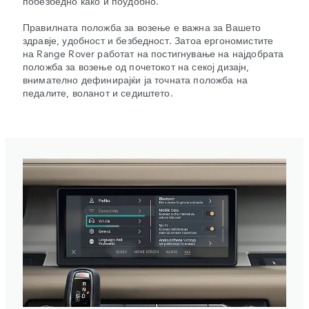
побезбедно како и поудобно.
Правилната положба за возење е важна за Вашето
здравје, удобност и безбедност. Затоа ергономистите
на Range Rover работат на постигнување на најдобрата
положба за возење од почетокот на секој дизајн,
внимателно дефинирајќи ја точната положба на
педалите, воланот и седиштето.