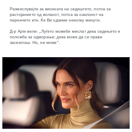
Размислувајте за висината на седиштето, потоа за
растојанието од воланот, потоа за наклонот на
перничето итн. Ќе Ви одземе неколку минути.
Д-р Ајли вели: „Луѓето можеби мислат дека седењето е
положба за одморање; дека може да се прави
засекогаш. Но, не може“.