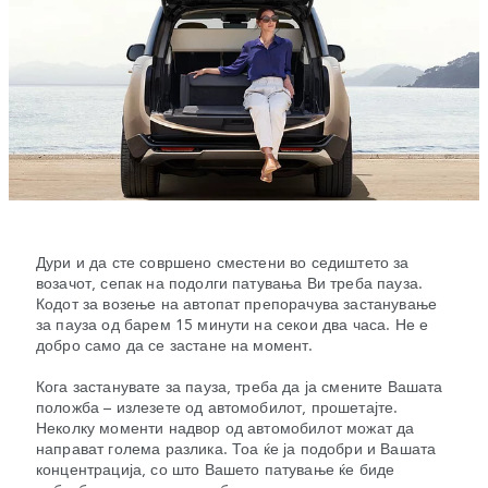
Дури и да сте совршено сместени во седиштето за
возачот, сепак на подолги патувања Ви треба пауза.
Кодот за возење на автопат препорачува застанување
за пауза од барем 15 минути на секои два часа. Не е
добро само да се застане на момент.
Кога застанувате за пауза, треба да ја смените Вашата
положба – излезете од автомобилот, прошетајте.
Неколку моменти надвор од автомобилот можат да
направат голема разлика. Тоа ќе ја подобри и Вашата
концентрација, со што Вашето патување ќе биде