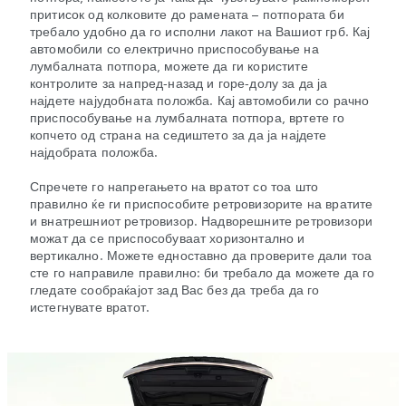
притисок од колковите до рамената – потпората би
требало удобно да го исполни лакот на Вашиот грб. Кај
автомобили со електрично приспособување на
лумбалната потпора, можете да ги користите
контролите за напред-назад и горе-долу за да ја
најдете најудобната положба. Кај автомобили со рачно
приспособување на лумбалната потпора, вртете го
копчето од страна на седиштето за да ја најдете
најдобрата положба.
Спречете го напрегањето на вратот со тоа што
правилно ќе ги приспособите ретровизорите на вратите
и внатрешниот ретровизор. Надворешните ретровизори
можат да се приспособуваат хоризонтално и
вертикално. Можете едноставно да проверите дали тоа
сте го направиле правилно: би требало да можете да го
гледате сообраќајот зад Вас без да треба да го
истегнувате вратот.