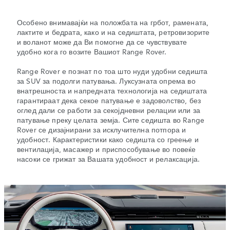
Особено внимавајќи на положбата на грбот, рамената,
лактите и бедрата, како и на седиштата, ретровизорите
и воланот може да Ви помогне да се чувствувате
удобно кога го возите Вашиот Range Rover.
Range Rover е познат по тоа што нуди удобни седишта
за SUV за подолги патувања. Луксузната опрема во
внатрешноста и напредната технологија на седиштата
гарантираат дека секое патување е задоволство, без
оглед дали се работи за секојдневни релации или за
патување преку целата земја. Сите седишта во Range
Rover се дизајнирани за исклучителна потпора и
удобност. Карактеристики како седишта со греење и
вентилација, масажер и приспособување во повеќе
насоки се грижат за Вашата удобност и релаксација.