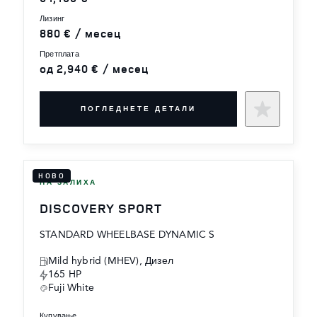
лизинг
880 € / месец
претплата
од 2,940 € / месец
ПОГЛЕДНЕТЕ ДЕТАЛИ
НОВО
НА ЗАЛИХА
DISCOVERY SPORT
STANDARD WHEELBASE DYNAMIC S
Mild hybrid (MHEV), Дизел
165 HP
Fuji White
купување