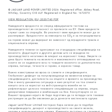
© JAGUAR LAND ROVER LIMITED 2026: Registered office: Abbey Road,
Whitley, Coventry CV3 4LF. Registered in England No: 1672070
VIEW REGULATION (EU) 2020/740 PDF
Наведените вредности се според официјалните тестови на
производителот во согласност со прописите на ЕУ. Овие вредности
служат само за споредба. Во реалност овие вредности можат да се
разликуваат. Вредностите за емисијата на CO
и за потрошувачката
2
на гориво можат да варираат во зависност од вградените тркала и
опционалната опрема.
Наведените тежини се однесуваат на стандардна спецификација на
возилото. Додатоците и другите делови што се вградени по
производството негативно ќе влијаат на корисниот товар. Уверете се
дека бруто тежината на возилото и максималното оптоварување на
оските не се надминати кога го товарите возилото со дополнителна
опрема, патници, течности и гориво, и корисен товар.
Важно известување во врска со сликите и спецификациите.
Глобалниот дефицит на полуспроводници во моментов влијае на
спецификациите, достапноста на опциите и времето за производство.
Ова е многу динамична ситуација и како резултат на тоа сликите
коишто сега се користат на веб-страницата можеби не ги
рефлектираат целосно тековните спецификации за опрема, опции,
декоративни површини и комбинации на бои. Консултирајте се со
Вашиот продавач којшто ќе биде подготвен да ги потврди сите тековни
рестрикции за да Ви овозможи да ја донесете вистинската одлука
Jaguar Land Rover Limited постојано бара начини да ги подобри
спецификацијата, дизајнот и производството на своите возила,
делови и дополнонителна опрема. Измените постојано се случуваат и