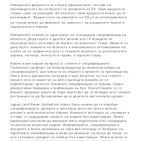
Наведените вредности се според официјалните тестови на
производителот во согласност со прописите на ЕУ. Овие вредности
служат само за споредба. Во реалност овие вредности можат да се
разликуваат. Вредностите за емисијата на CO
и за потрошувачката
2
на гориво можат да варираат во зависност од вградените тркала и
опционалната опрема.
Наведените тежини се однесуваат на стандардна спецификација на
возилото. Додатоците и другите делови што се вградени по
производството негативно ќе влијаат на корисниот товар. Уверете се
дека бруто тежината на возилото и максималното оптоварување на
оските не се надминати кога го товарите возилото со дополнителна
опрема, патници, течности и гориво, и корисен товар.
Важно известување во врска со сликите и спецификациите.
Глобалниот дефицит на полуспроводници во моментов влијае на
спецификациите, достапноста на опциите и времето за производство.
Ова е многу динамична ситуација и како резултат на тоа сликите
коишто сега се користат на веб-страницата можеби не ги
рефлектираат целосно тековните спецификации за опрема, опции,
декоративни површини и комбинации на бои. Консултирајте се со
Вашиот продавач којшто ќе биде подготвен да ги потврди сите тековни
рестрикции за да Ви овозможи да ја донесете вистинската одлука
Jaguar Land Rover Limited постојано бара начини да ги подобри
спецификацијата, дизајнот и производството на своите возила,
делови и дополнонителна опрема. Измените постојано се случуваат и
оттаму, го задржуваме правото на измена без известување. Некои
карактеристики може да варираат меѓу опционални или стандардни
за различни моделски години. Информациите, спецификацијата,
моторите и боите прикажани на оваа веб локација се базираат на
европската спецификација и може да варираат од пазар до пазар, со
што стануваат предмет на измена без известување. Некои возила се