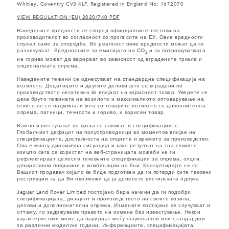
Whitley, Coventry CV3 4LF. Registered in England No: 1672070
VIEW REGULATION (EU) 2020/740 PDF
Наведените вредности се според официјалните тестови на
производителот во согласност со прописите на ЕУ. Овие вредности
служат само за споредба. Во реалност овие вредности можат да се
разликуваат. Вредностите за емисијата на CO
и за потрошувачката
2
на гориво можат да варираат во зависност од вградените тркала и
опционалната опрема.
Наведените тежини се однесуваат на стандардна спецификација на
возилото. Додатоците и другите делови што се вградени по
производството негативно ќе влијаат на корисниот товар. Уверете се
дека бруто тежината на возилото и максималното оптоварување на
оските не се надминати кога го товарите возилото со дополнителна
опрема, патници, течности и гориво, и корисен товар.
Важно известување во врска со сликите и спецификациите.
Глобалниот дефицит на полуспроводници во моментов влијае на
спецификациите, достапноста на опциите и времето за производство.
Ова е многу динамична ситуација и како резултат на тоа сликите
коишто сега се користат на веб-страницата можеби не ги
рефлектираат целосно тековните спецификации за опрема, опции,
декоративни површини и комбинации на бои. Консултирајте се со
Вашиот продавач којшто ќе биде подготвен да ги потврди сите тековни
рестрикции за да Ви овозможи да ја донесете вистинската одлука
Jaguar Land Rover Limited постојано бара начини да ги подобри
спецификацијата, дизајнот и производството на своите возила,
делови и дополнонителна опрема. Измените постојано се случуваат и
оттаму, го задржуваме правото на измена без известување. Некои
карактеристики може да варираат меѓу опционални или стандардни
за различни моделски години. Информациите, спецификацијата,