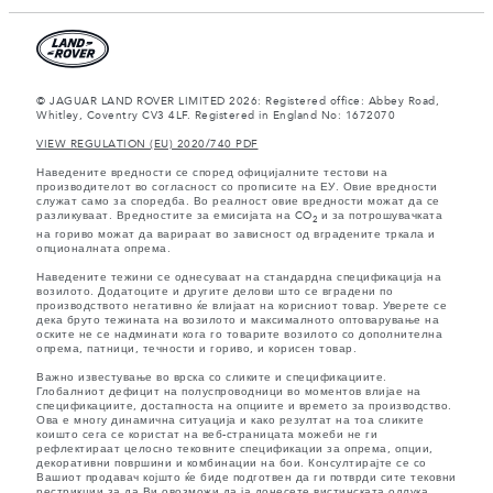
© JAGUAR LAND ROVER LIMITED 2026: Registered office: Abbey Road,
Whitley, Coventry CV3 4LF. Registered in England No: 1672070
VIEW REGULATION (EU) 2020/740 PDF
Наведените вредности се според официјалните тестови на
производителот во согласност со прописите на ЕУ. Овие вредности
служат само за споредба. Во реалност овие вредности можат да се
разликуваат. Вредностите за емисијата на CO
и за потрошувачката
2
на гориво можат да варираат во зависност од вградените тркала и
опционалната опрема.
Наведените тежини се однесуваат на стандардна спецификација на
возилото. Додатоците и другите делови што се вградени по
производството негативно ќе влијаат на корисниот товар. Уверете се
дека бруто тежината на возилото и максималното оптоварување на
оските не се надминати кога го товарите возилото со дополнителна
опрема, патници, течности и гориво, и корисен товар.
Важно известување во врска со сликите и спецификациите.
Глобалниот дефицит на полуспроводници во моментов влијае на
спецификациите, достапноста на опциите и времето за производство.
Ова е многу динамична ситуација и како резултат на тоа сликите
коишто сега се користат на веб-страницата можеби не ги
рефлектираат целосно тековните спецификации за опрема, опции,
декоративни површини и комбинации на бои. Консултирајте се со
Вашиот продавач којшто ќе биде подготвен да ги потврди сите тековни
рестрикции за да Ви овозможи да ја донесете вистинската одлука