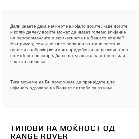
Дали знаете дека начинот на којшто возите, каде возите
и колку далеку возите можат да имаат големо влијание
на перформансите и ефикасноста на Вашето возило?
На пример, секојдневните релации во тргни-застани
градски сообраќај ќе имаат придобивки од различен тип
на моќност во споредба со патувањата на автопат или
честото влечење.
Тука можеме да Ви помогнеме да пронајдете што
најмногу одговара на Вашите потреби за возење.
ТИПОВИ НА МОЌНОСТ ОД
RANGE ROVER