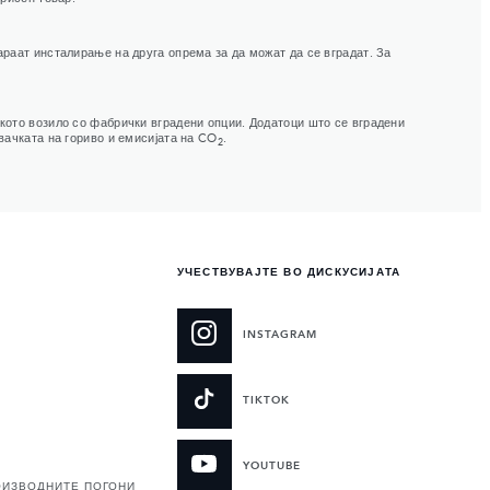
араат инсталирање на друга опрема за да можат да се вградат. За
кото возило со фабрички вградени опции. Додатоци што се вградени
вачката на гориво и емисијата на CO
.
2
УЧЕСТВУВАЈТЕ ВО ДИСКУСИЈАТА
INSTAGRAM
TIKTOK
YOUTUBE
ОИЗВОДНИТЕ ПОГОНИ