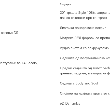
Вклучува:
20" тркала Style 1086, завршн
лак со сатенски црн контраст
Лизгачки панорамски покрив
о возење DRL
Матрикс ЛЕД фарови со препо
Аудио систем со опкружувачки
Седишта од полуанилинска ко
естување во 14 насоки,
Предни седишта од типот perf
греење, ладење, мемориска ф
Седишта Body and Soul
Спојлер на крајната врата во с
6D Dynamics