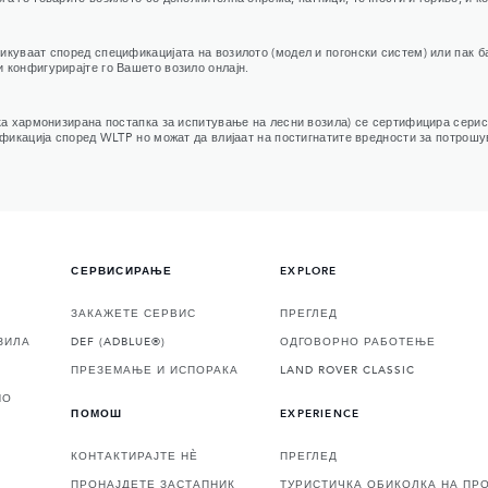
куваат според спецификацијата на возилото (модел и погонски систем) или пак б
 конфигурирајте го Вашето возило онлајн.
ска хармонизирана постапка за испитување на лесни возила) се сертифицира серис
ификација според WLTP но можат да влијаат на постигнатите вредности за потрошу
СЕРВИСИРАЊЕ
EXPLORE
ЗАКАЖЕТЕ СЕРВИС
ПРЕГЛЕД
ЗИЛА
DEF (ADBLUE®)
ОДГОВОРНО РАБОТЕЊЕ
ПРЕЗЕМАЊЕ И ИСПОРАКА
LAND ROVER CLASSIC
НО
ПОМОШ
EXPERIENCE
КОНТАКТИРАЈТЕ НЀ
ПРЕГЛЕД
ПРОНАЈДЕТЕ ЗАСТАПНИК
ТУРИСТИЧКА ОБИКОЛКА НА ПР