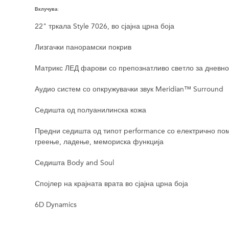
Вклучува:
22" тркала Style 7026, во сјајна црна боја
Лизгачки панорамски покрив
Матрикс ЛЕД фарови со препознатливо светло за дневн
Аудио систем со опкружувачки звук Meridian™ Surround
Седишта од полуанилинска кожа
Предни седишта од типот performance со електрично пом
греење, ладење, мемориска функција
Седишта Body and Soul
Спојлер на крајната врата во сјајна црна боја
6D Dynamics