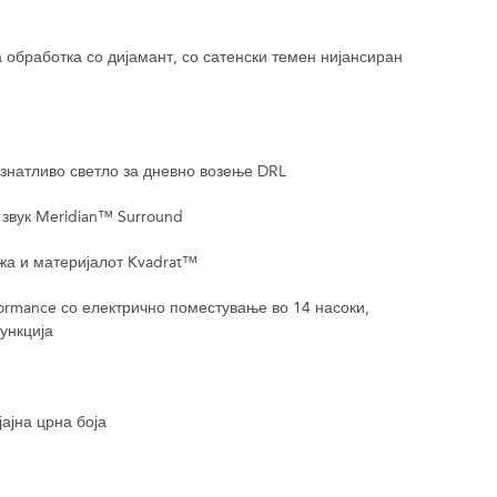
а обработка со дијамант, со сатенски темен нијансиран
знатливо светло за дневно возење DRL
 звук Meridian™ Surround
жа и материјалот Kvadrat™
ormance со електрично поместување во 14 насоки,
ункција
јајна црна боја