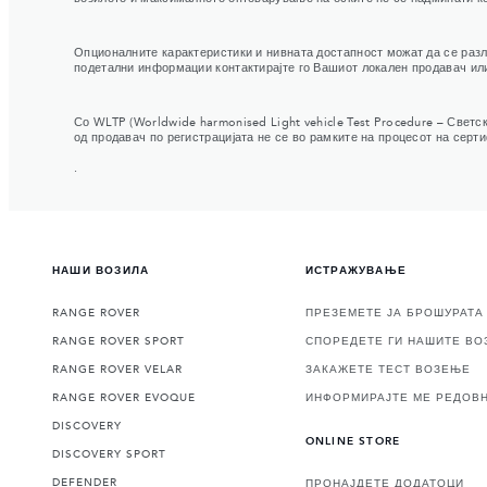
Опционалните карактеристики и нивната достапност можат да се разли
подетални информации контактирајте го Вашиот локален продавач или
Со WLTP (Worldwide harmonised Light vehicle Test Procedure – Свет
од продавач по регистрацијата не се во рамките на процесот на серт
.
НАШИ ВОЗИЛА
ИСТРАЖУВАЊЕ
RANGE ROVER
ПРЕЗЕМЕТЕ ЈА БРОШУРАТА
RANGE ROVER SPORT
СПОРЕДЕТЕ ГИ НАШИТЕ ВО
RANGE ROVER VELAR
ЗАКАЖЕТЕ ТЕСТ ВОЗЕЊЕ
RANGE ROVER EVOQUE
ИНФОРМИРАЈТЕ МЕ РЕДОВ
DISCOVERY
ONLINE STORE
DISCOVERY SPORT
DEFENDER
ПРОНАЈДЕТЕ ДОДАТОЦИ