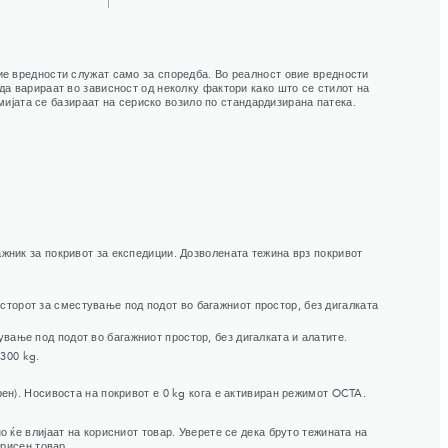
ие вредности служат само за споредба. Во реалност овие вредности
да варираат во зависност од неколку фактори како што се стилот на
омијата се базираат на сериско возило по стандардизирана патека.
ажник за покривот за експедиции. Дозволената тежина врз покривот
сторот за сместување под подот во багажниот простор, без дигалката
вање под подот во багажниот простор, без дигалката и алатите.
300 kg.
рен). Носивоста на покривот е 0 kg кога е активиран режимот OCTA.
 ќе влијаат на корисниот товар. Уверете се дека бруто тежината на
орисен товар.