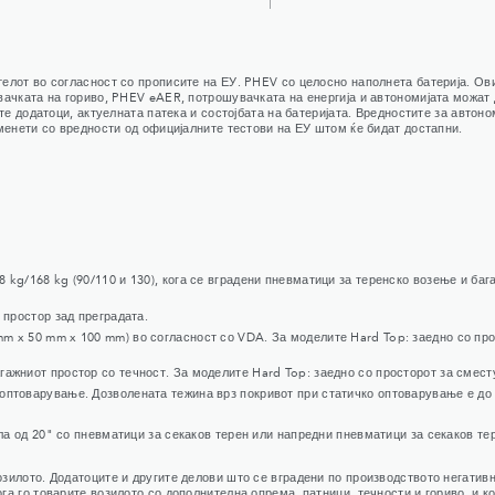
елот во согласност со прописите на ЕУ. PHEV со целосно наполнета батерија. Ов
ачката на гориво, PHEV eAER, потрошувачката на енергија и автономијата можат 
те додатоци, актуелната патека и состојбата на батеријата. Вредностите за автон
менети со вредности од официјалните тестови на ЕУ штом ќе бидат достапни.
kg/168 kg (90/110 и 130), кога се вградени пневматици за теренско возење и баг
 простор зад преградата.
m x 50 mm x 100 mm) во согласност со VDA. За моделите Hard Top: заедно со про
ажниот простор со течност. За моделите Hard Top: заедно со просторот за сместу
оптоварување. Дозволената тежина врз покривот при статичко оптоварување е до 
кала од 20" со пневматици за секаков терен или напредни пневматици за секаков те
илото. Додатоците и другите делови што се вградени по производството негативно
а го товарите возилото со дополнителна опрема, патници, течности и гориво, и к