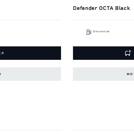
Defender OCTA Black
Бензински
ЕЛ
И
МО