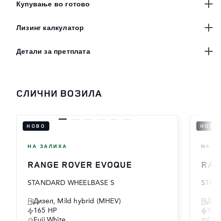
Купување во готово
Лизинг калкулатор
Детали за претплата
СЛИЧНИ ВОЗИЛА
НОВО
НОВО
НА ЗАЛИХА
НА З
RANGE ROVER EVOQUE
RAN
STANDARD WHEELBASE S
STAN
Дизел, Mild hybrid (MHEV)
Дизе
165 HP
165
Fuji White
Car