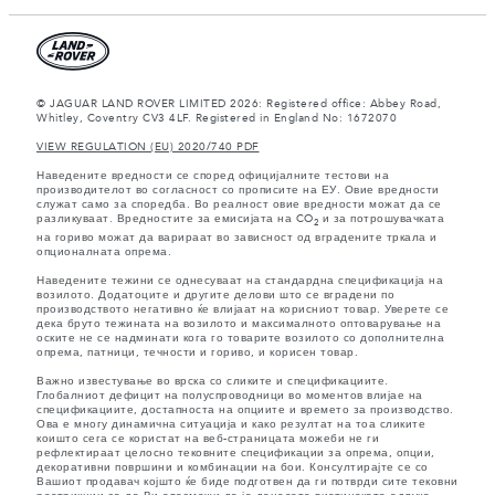
© JAGUAR LAND ROVER LIMITED 2026: Registered office: Abbey Road,
Whitley, Coventry CV3 4LF. Registered in England No: 1672070
VIEW REGULATION (EU) 2020/740 PDF
Наведените вредности се според официјалните тестови на
производителот во согласност со прописите на ЕУ. Овие вредности
служат само за споредба. Во реалност овие вредности можат да се
разликуваат. Вредностите за емисијата на CO
и за потрошувачката
2
на гориво можат да варираат во зависност од вградените тркала и
опционалната опрема.
Наведените тежини се однесуваат на стандардна спецификација на
возилото. Додатоците и другите делови што се вградени по
производството негативно ќе влијаат на корисниот товар. Уверете се
дека бруто тежината на возилото и максималното оптоварување на
оските не се надминати кога го товарите возилото со дополнителна
опрема, патници, течности и гориво, и корисен товар.
Важно известување во врска со сликите и спецификациите.
Глобалниот дефицит на полуспроводници во моментов влијае на
спецификациите, достапноста на опциите и времето за производство.
Ова е многу динамична ситуација и како резултат на тоа сликите
коишто сега се користат на веб-страницата можеби не ги
рефлектираат целосно тековните спецификации за опрема, опции,
декоративни површини и комбинации на бои. Консултирајте се со
Вашиот продавач којшто ќе биде подготвен да ги потврди сите тековни