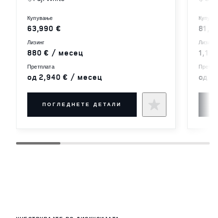
купување
купув
63,990 €
81,5
лизинг
лизинг
880 € / месец
1,12
претплата
претпл
од 2,940 € / месец
од 2
ПОГЛЕДНЕТЕ ДЕТАЛИ