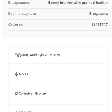
Внатрешност
Ebony interior with grained leather
Број на седишта
5 cедишта
Order no.
18495717
Дизел, Mild hybrid (MHEV)
165 HP
Corinthian Bronze