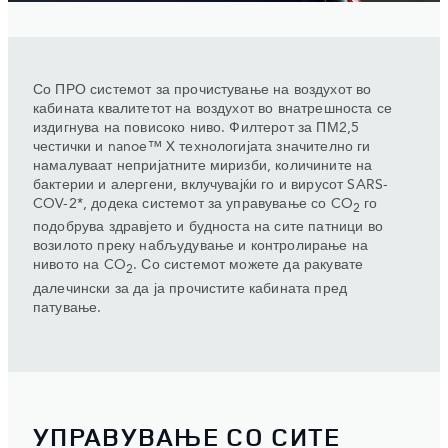
Со ПРО системот за прочистување на воздухот во
кабината квалитетот на воздухот во внатрешноста се
издигнува на повисоко ниво. Филтерот за ПМ2,5
честички и nanoe™ X технологијата значително ги
намалуваат непријатните миризби, количините на
бактерии и алергени, вклучувајќи го и вирусот SARS-
COV-2*, додека системот за управување со CO
го
2
подобрува здравјето и будноста на сите патници во
возилото преку набљудување и контролирање на
нивото на CO
. Со системот можете да ракувате
2
далечински за да ја прочистите кабината пред
патување.
УПРАВУВАЊЕ СО СИТЕ