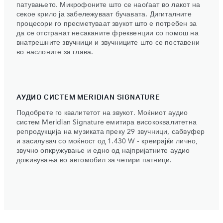
патувањето. Микрофоните што се наоѓаат во лакот на
секое крило ја забележуваат бучавата. Дигиталните
процесори го пресметуваат звукот што е потребен за
да се отстранат несаканите фреквенции со помош на
внатрешните звучници и звучниците што се поставени
во наслоните за глава.
АУДИО СИСТЕМ MERIDIAN SIGNATURE
Подобрете го квалитетот на звукот. Моќниот аудио
систем Meridian Signature емитира висококвалитетна
репродукција на музиката преку 29 звучници, сабвуфер
и засилувач со моќност од 1.430 W - креирајќи лично,
звучно опкружување и едно од најпријатните аудио
доживувања во автомобил за четири патници.