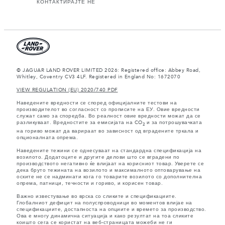
КОНТАКТИРАЈТЕ НЀ
© JAGUAR LAND ROVER LIMITED 2026: Registered office: Abbey Road,
Whitley, Coventry CV3 4LF. Registered in England No: 1672070
VIEW REGULATION (EU) 2020/740 PDF
Наведените вредности се според официјалните тестови на
производителот во согласност со прописите на ЕУ. Овие вредности
служат само за споредба. Во реалност овие вредности можат да се
разликуваат. Вредностите за емисијата на CO
и за потрошувачката
2
на гориво можат да варираат во зависност од вградените тркала и
опционалната опрема.
Наведените тежини се однесуваат на стандардна спецификација на
возилото. Додатоците и другите делови што се вградени по
производството негативно ќе влијаат на корисниот товар. Уверете се
дека бруто тежината на возилото и максималното оптоварување на
оските не се надминати кога го товарите возилото со дополнителна
опрема, патници, течности и гориво, и корисен товар.
Важно известување во врска со сликите и спецификациите.
Глобалниот дефицит на полуспроводници во моментов влијае на
спецификациите, достапноста на опциите и времето за производство.
Ова е многу динамична ситуација и како резултат на тоа сликите
коишто сега се користат на веб-страницата можеби не ги