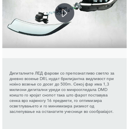
Дигиталните ЛЕД фарови со препознатливо светло за
дневно возење DRL нудат брилијантна видливост при
ноќно возење со досег до 500m. Секој фар има 1,3
милиони дигитални уреди со микроогледала DMD
коишто го кројат снопот така што фарот поставува
сенка врз најмногу 16 предмети, го оптимизира
осветлувањето и го минимизира ризикот од
заслепување на останатите учесници во сообраќајот.