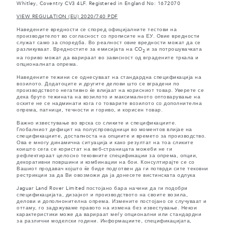
Whitley, Coventry CV3 4LF. Registered in England No: 1672070
VIEW REGULATION (EU) 2020/740 PDF
Наведените вредности се според официјалните тестови на
производителот во согласност со прописите на ЕУ. Овие вредности
служат само за споредба. Во реалност овие вредности можат да се
разликуваат. Вредностите за емисијата на CO
и за потрошувачката
2
на гориво можат да варираат во зависност од вградените тркала и
опционалната опрема.
Наведените тежини се однесуваат на стандардна спецификација на
возилото. Додатоците и другите делови што се вградени по
производството негативно ќе влијаат на корисниот товар. Уверете се
дека бруто тежината на возилото и максималното оптоварување на
оските не се надминати кога го товарите возилото со дополнителна
опрема, патници, течности и гориво, и корисен товар.
Важно известување во врска со сликите и спецификациите.
Глобалниот дефицит на полуспроводници во моментов влијае на
спецификациите, достапноста на опциите и времето за производство.
Ова е многу динамична ситуација и како резултат на тоа сликите
коишто сега се користат на веб-страницата можеби не ги
рефлектираат целосно тековните спецификации за опрема, опции,
декоративни површини и комбинации на бои. Консултирајте се со
Вашиот продавач којшто ќе биде подготвен да ги потврди сите тековни
рестрикции за да Ви овозможи да ја донесете вистинската одлука
Jaguar Land Rover Limited постојано бара начини да ги подобри
спецификацијата, дизајнот и производството на своите возила,
делови и дополнонителна опрема. Измените постојано се случуваат и
оттаму, го задржуваме правото на измена без известување. Некои
карактеристики може да варираат меѓу опционални или стандардни
за различни моделски години. Информациите, спецификацијата,