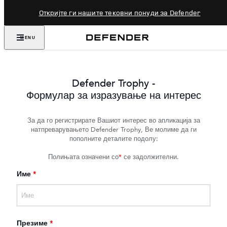
Откријте ги нашите тековни понуди за Defender
MENU
Defender Trophy -
Формулар за изразување на интерес
За да го регистрирате Вашиот интерес во апликација за
натпреварувањето Defender Trophy, Ве молиме да ги
пополните деталите подолу:
Полињата означени со
*
се задолжителни.
Име
*
Презиме
*