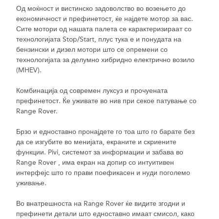
Од моќност и вистинско задоволство во возењето до
економичност и префинетост, ќе најдете мотор за вас.
Сите мотори од нашата палета се карактеризираат со
технологијата Stop/Start, плус тука е и понудата на
бензински и дизел мотори што се опремени со
технологијата за делумно хибридно електрично возило
(MHEV).
Комбинација од современ луксуз и прочуената
префинетост. Ќе уживате во нив при секое патување со
Range Rover.
Брзо и едноставно пронајдете го тоа што го барате без
да се изгубите во менијата, екраните и скриените
функции. Pivi, системот за информации и забава во
Range Rover , има екран на допир со интуитивен
интерфејс што го прави поефикасен и нуди поголемо
уживање.
Во внатрешноста на Range Rover ќе видите згодни и
префинети детали што едноставно имаат смисол, како