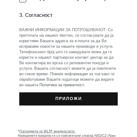
3. Согласност
ВАЖНИ ИНФОРМАЦИИ ЗА ПОТРОШУВАЧОТ: Со
претплатa на нашиот билтен, се согласувате да ја
користиме Вашата адреса за е-пошта за да Ви
испраќаме новости за нашите производи и услуги.
Телефонскиот број што го наведувате може да го
користи и нашиот партнерски контакт центар за да
Ве контактира во врска со релевантни понуди и
услуги. Вашата согласност можете да ја повлечете
во секое време. Повеќе информации за тоа како ги
обработуваме Вашите податоци можете да видите
во нашата
Политика за приватност
.
*
Погледнете ги WLTP вредностите.
Наведените вредности се пресметани според NEDC2 (New