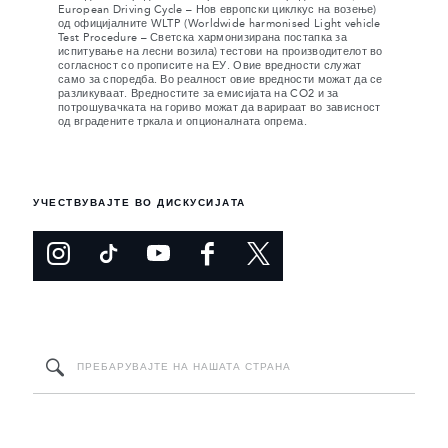
European Driving Cycle – Нов европски циклкус на возење)
од официјалните WLTP (Worldwide harmonised Light vehicle
Test Procedure – Светска хармонизирана постапка за
испитување на лесни возила) тестови на производителот во
согласност со прописите на ЕУ. Овие вредности служат
само за споредба. Во реалност овие вредности можат да се
разликуваат. Вредностите за емисијата на CO2 и за
потрошувачката на гориво можат да варираат во зависност
од вградените тркала и опционалната опрема.
УЧЕСТВУВАЈТЕ ВО ДИСКУСИЈАТА