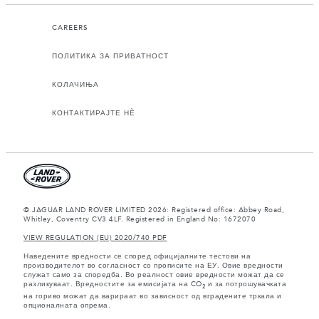
CAREERS
ПОЛИТИКА ЗА ПРИВАТНОСТ
КОЛАЧИЊА
КОНТАКТИРАЈТЕ НЀ
© JAGUAR LAND ROVER LIMITED 2026: Registered office: Abbey Road,
Whitley, Coventry CV3 4LF. Registered in England No: 1672070
VIEW REGULATION (EU) 2020/740 PDF
Наведените вредности се според официјалните тестови на
производителот во согласност со прописите на ЕУ. Овие вредности
служат само за споредба. Во реалност овие вредности можат да се
разликуваат. Вредностите за емисијата на CO
и за потрошувачката
2
на гориво можат да варираат во зависност од вградените тркала и
опционалната опрема.