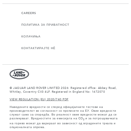
CAREERS
ПОЛИТИКА ЗА ПРИВАТНОСТ
КОЛАЧИЊА
КОНТАКТИРАЈТЕ НЀ
© JAGUAR LAND ROVER LIMITED 2026: Registered office: Abbey Road,
Whitley, Coventry CV3 4LF. Registered in England No: 1672070
VIEW REGULATION (EU) 2020/740 PDF
Наведените вредности се според официјалните тестови на
производителот во согласност со прописите на ЕУ. Овие вредности
служат само за споредба. Во реалност овие вредности можат да се
разликуваат. Вредностите за емисијата на CO
и за потрошувачката
2
на гориво можат да варираат во зависност од вградените тркала и
опционалната опрема.