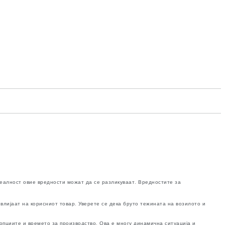
реалност овие вредности можат да се разликуваат. Вредностите за
влијаат на корисниот товар. Уверете се дека бруто тежината на возилото и
опциите и времето за производство. Ова е многу динамична ситуација и