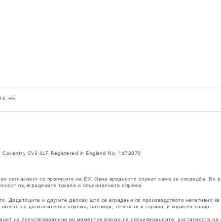
ТЕ НЀ
 Coventry CV3 4LF. Registered in England No: 1672070
во согласност со прописите на ЕУ. Овие вредности служат само за споредба. Во 
исност од вградените тркала и опционалната опрема.
. Додатоците и другите делови што се вградени по производството негативно ќе 
зилото со дополнителна опрема, патници, течности и гориво, и корисен товар.
ицит на полуспроводници во моментов влијае на спецификациите, достапноста на 