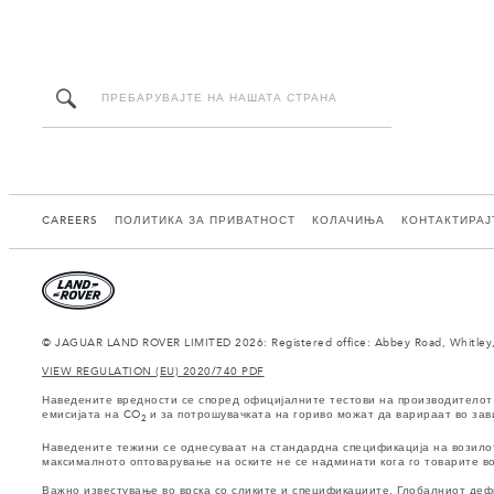
CAREERS
ПОЛИТИКА ЗА ПРИВАТНОСТ
КОЛАЧИЊА
КОНТАКТИРАЈ
© JAGUAR LAND ROVER LIMITED 2026: Registered office: Abbey Road, Whitley,
VIEW REGULATION (EU) 2020/740 PDF
Наведените вредности се според официјалните тестови на производителот 
емисијата на CO
и за потрошувачката на гориво можат да варираат во зав
2
Наведените тежини се однесуваат на стандардна спецификација на возилото
максималното оптоварување на оските не се надминати кога го товарите во
Важно известување во врска со сликите и спецификациите. Глобалниот деф